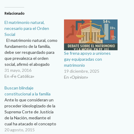
Relacionado
El matrimonio natural,
necesario para el Orden
Social
El matrimonio natural, como
fundamento de la familia,
debe ser resguardado para
Se frena apoyo a uniones
que prevalezca el orden
gay equiparadas con
social, afirmó el abogado
matrimonio
Héctor Molinar, al rechazar la
31 mayo, 2016
19 diciembre, 2025
propuesta del presidente
En «Fe Católica»
En «Opinion»
Enrique Peña Nieto para que
Buscan blindaje
se modifique el concepto de
constitucional a la familia
matrimonio que actualmente
Ante lo que consideran un
ampara la ley. El abogado
proceder ideologizado de la
explicó que la…
Suprema Corte de Justicia
de la Nación, mediante el
cual ha atacado el concepto
de familia, el Consejo
20 agosto, 2015