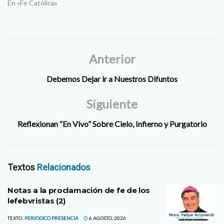
Mexicano de la Familia lanzó
En «Fe Católica»
una iniciativa ciudadana para
reformar el artículo cuarto
constitucional con el fin de
blindar el núcleo familiar.
Esto…
Anterior
Debemos Dejar ir a Nuestros Difuntos
Siguiente
Reflexionan “En Vivo” Sobre Cielo, Infierno y Purgatorio
Textos
Relacionados
Notas a la proclamación de fe de los
lefebvristas (2)
TEXTO:
PERIODICO PRESENCIA
6 AGOSTO, 2026