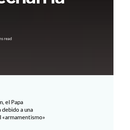
ns read
m, el Papa
a debido a una
y el «armamentismo»