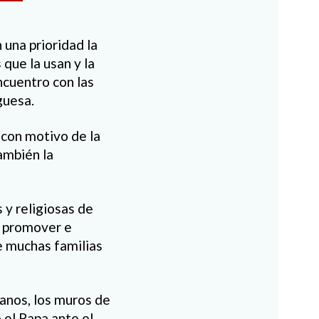
una prioridad la
 que la usan y la
ncuentro con las
guesa.
 con motivo de la
ambién la
 y religiosas de
, promover e
de muchas familias
anos, los muros de
 el Papa ante el