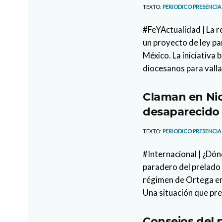
TEXTO:
PERIODICO PRESENCIA
#FeYActualidad | La 
un proyecto de ley p
México. La iniciativa 
diocesanos para vallas
Claman en Ni
desaparecido
TEXTO:
PERIODICO PRESENCIA
#Internacional | ¿Dón
paradero del prelado
régimen de Ortega en
Una situación que pre
Consejos del 