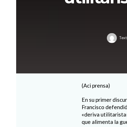
Text
(Aci prensa)
En su primer discur
Francisco defendió
«deriva utilitarist
que alimenta la gue