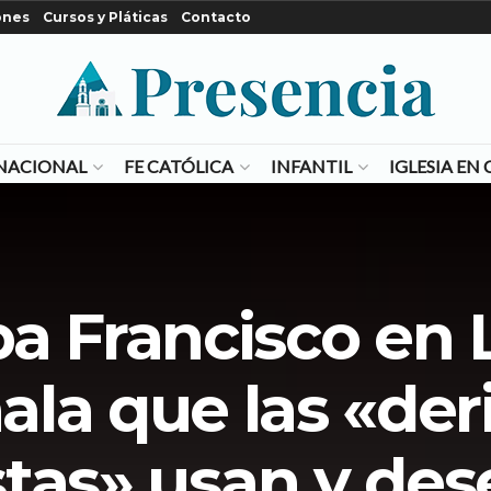
ones
Cursos y Pláticas
Contacto
NACIONAL
FE CATÓLICA
INFANTIL
IGLESIA E
pa Francisco en 
ala que las «der
istas» usan y de