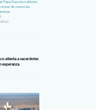
el Papa Francisco alienta
a echar de nuevo las
peranza
3
cisco»
co alienta a sacerdotes
on esperanza