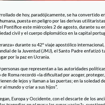
rollado de hoy, paradójicamente, se ha convertido en 
humana, puesta en peligro por las derivas utilitaristas
el Pontífice este miércoles 2 de agosto, durante su e
iedad civil y el cuerpo diplomático en la capital portu
ranza» durante su 42º viaje apostólico internacional,
dial de la Juventud (JMJ), el Santo Padre enfatizó t
gar por la paz en Ucrania.
 personas que representan a las autoridades políticas
o de Roma recordó «la dificultad por acoger, proteger
vienen de lejos y llaman a las puertas; en la soledad 
 al mundo y criar a sus hijos”.
gan, Europa y Occidente, con el descarte de los anci
as tragedias en el mar y las cunas vacías?», cuestionó