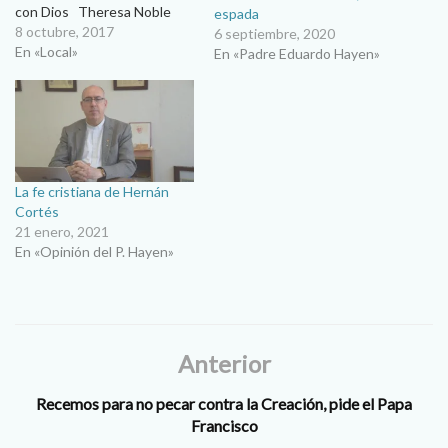
con Dios Theresa Noble
espada
San Ignacio, creador de los
8 octubre, 2017
6 septiembre, 2020
Ejercicios Espirituales que
En «Local»
En «Padre Eduardo Hayen»
se usan en tantísimos
retiros, afirmó que una hora
de oración en una cueva de
Manresa le había…
La fe cristiana de Hernán
Cortés
21 enero, 2021
En «Opinión del P. Hayen»
Anterior
Recemos para no pecar contra la Creación, pide el Papa
Francisco