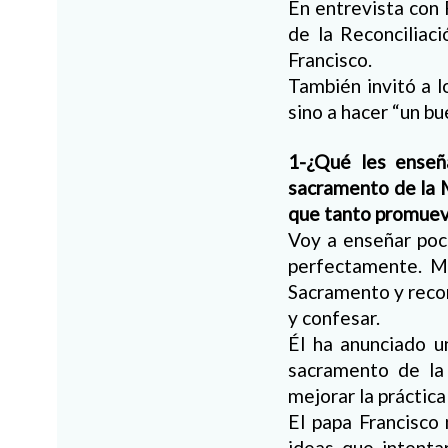
En entrevista con 
de la Reconciliaci
Francisco.
También invitó a l
sino a hacer “un b
1-¿Qué les enseña
sacramento de la 
que tanto promuev
Voy a enseñar poc
perfectamente. Mi
Sacramento y recor
y confesar.
Él ha anunciado u
sacramento de la
mejorar la práctic
El papa Francisco
ideas que intenta