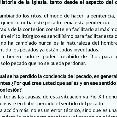
Historia de la Iglesia, tanto desde el aspecto del 
cambiando los ritos, el modo de hacer la penitencia
 quien cometía este pecado tenia esta penitencia.
raxis de la confesión consiste en facilitarlo al máxim
n el rito litúrgico es sencillísimo para facilitar esta 
no ha cambiado nunca es la naturaleza del hombr
ntido los pecados ya están todos inventados.
sia tienen todo el poder recibido de Dios para 
 solo pecado que no se pueda perdonar.
ual se ha perdido la conciencia del pecado, en general
ntes ¿Por qué cree usted que así es y en ese sentido 
confesión?
cir todas las causas, de esta situación ya Pio XII den
onsiste en haber perdido el sentido del pecado.
a acción más, no es un error técnico, sino que es un
 quiere lo mejor para nosotros y el pecado en el fo