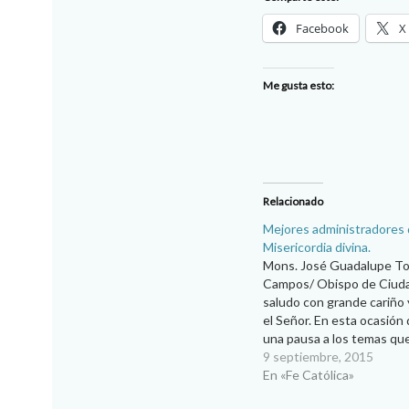
Facebook
X
Me gusta esto:
Relacionado
Mejores administradores 
Misericordia divina.
Mons. José Guadalupe To
Campos/ Obispo de Ciuda
saludo con grande cariño 
el Señor. En esta ocasión
una pausa a los temas q
venido tratando con relac
9 septiembre, 2015
Frnacisco, para hablarles 
En «Fe Católica»
encuentro que tuvimos s