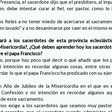
Presencia, el sacerdote dijo que el presbítero, al imp
ón, debe intentar curar al fiel, ser pastor, como lo
os fieles a no tener miedo de acercarse al sacrame
uen lavado” y a no desanimarse por caer en el mismo e
rá a los sacerdotes de esta provincia eclesiást
Misericordia?, ¿Qué deben aprender hoy los sacerdot
e el papa Francisco?
o, porque hay poco qué decir o qué añadir que los 
 intención es recordar algunas cosas, entre otras 
dar lo que el papa Francisco ha predicado con su ej
n Año de Jubileo de la Misericordia en el que en e
 Confesión y mi intención es recordar algunos as
a de este sacramento.
 nos exige a los sacerdotes que seamos muy pastor
ré recordar, que el sacerdote cuando administra e