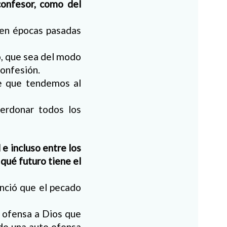
confesor, como del
, en épocas pasadas
o, que sea del modo
confesión.
e que tendemos al
perdonar todos los
 e incluso entre los
qué futuro tiene el
unció que el pecado
a ofensa a Dios que
ndo una auto ofensa