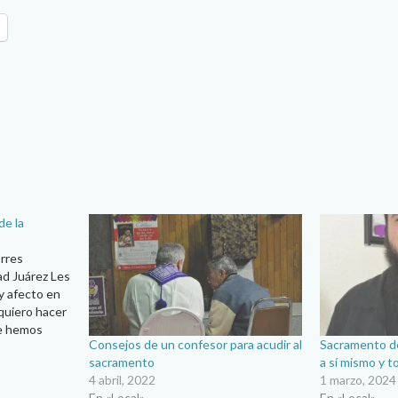
de la
rres
d Juárez Les
y afecto en
 quiero hacer
ue hemos
Consejos de un confesor para acudir al
Sacramento de
ión al Papa
sacramento
a sí mismo y t
de un
4 abril, 2022
1 marzo, 2024
acerdotes de
En «Local»
En «Local»