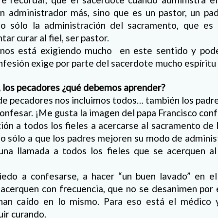
n administrador más, sino que es un pastor, un pa
no sólo la administración del sacramento, que es 
r curar al fiel, ser pastor.
 nos está exigiendo mucho en este sentido y pode
nfesión exige por parte del sacerdote mucho espíritu d
s, los pecadores ¿qué debemos aprender?
de pecadores nos incluimos todos… también los padr
onfesar. ¡Me gusta la imagen del papa Francisco con
ción a todos los fieles a acercarse al sacramento de 
o sólo a que los padres mejoren su modo de adminis
na llamada a todos los fieles que se acerquen a
edo a confesarse, a hacer “un buen lavado” en el
 acerquen con frecuencia, que no se desanimen por 
han caído en lo mismo. Para eso está el médico y
uir curando.