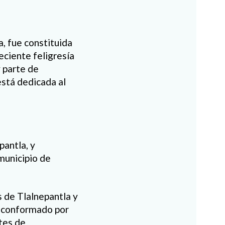
, fue constituida
eciente feligresía
 parte de
está dedicada al
pantla, y
municipio de
s de Tlalnepantla y
ó conformado por
tes de