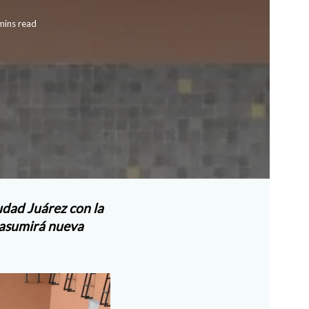
mins read
udad Juárez con la
 asumirá nueva