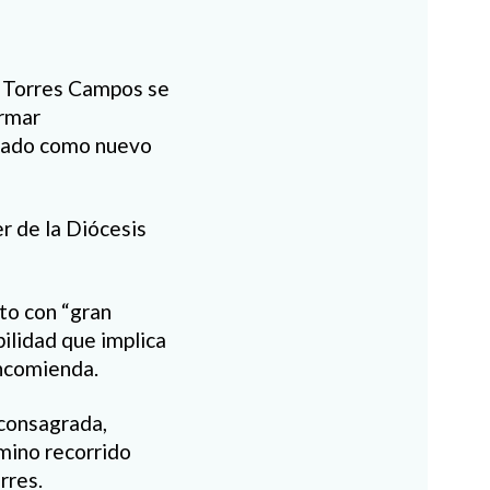
e Torres Campos se
ormar
rgado como nuevo
r de la Diócesis
to con “gran
ilidad que implica
encomienda.
 consagrada,
amino recorrido
rres.