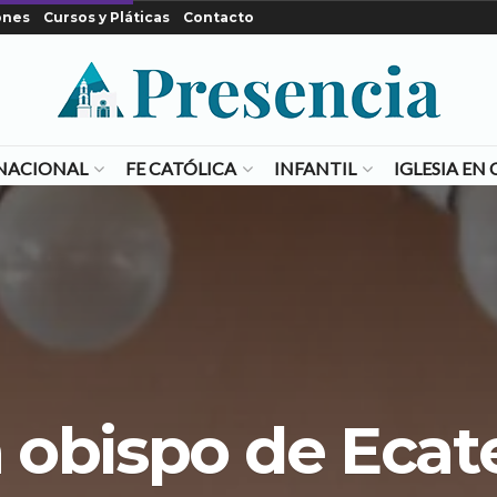
ones
Cursos y Pláticas
Contacto
NACIONAL
FE CATÓLICA
INFANTIL
IGLESIA E
 obispo de Eca