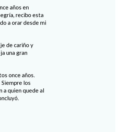
once años en
egría, recibo esta
do a orar desde mi
e de cariño y
eja una gran
tos once años.
. Siempre los
n a quien quede al
oncluyó.