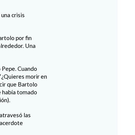
una crisis
rtolo por fin
alrededor. Una
zo Pepe. Cuando
 “¿Quieres morir en
cir que Bartolo
e había tomado
ión).
 atravesó las
sacerdote