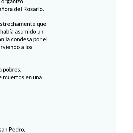
 organizó
eñora del Rosario.
n estrechamente que
o había asumido un
on la condesa por el
irviendo a los
a pobres,
de muertos en una
 san Pedro,