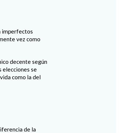
an imperfectos
almente vez como
hico decente según
s elecciones se
vida como la del
iferencia de la