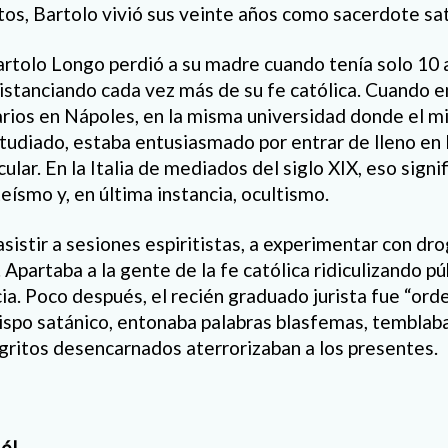
tos, Bartolo vivió sus veinte años como sacerdote sa
rtolo Longo perdió a su madre cuando tenía solo 10
istanciando cada vez más de su fe católica. Cuando 
arios en Nápoles, en la misma universidad donde el
tudiado, estaba entusiasmado por entrar de lleno en 
ular. En la Italia de mediados del siglo XIX, eso signi
teísmo y, en última instancia, ocultismo.
istir a sesiones espiritistas, a experimentar con dro
. Apartaba a la gente de la fe católica ridiculizando p
ncia. Poco después, el recién graduado jurista fue “or
spo satánico, entonaba palabras blasfemas, temblab
s gritos desencarnados aterrorizaban a los presentes.
 él