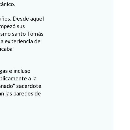
tánico.
 años. Desde aquel
empezó sus
 mismo santo Tomás
la experiencia de
ficaba
gas e incluso
úblicamente a la
denado” sacerdote
an las paredes de