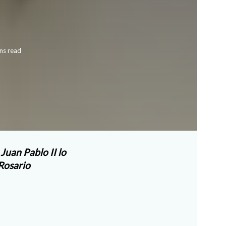
ns read
Juan Pablo II lo
Rosario