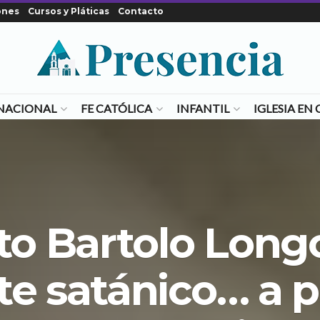
ones
Cursos y Pláticas
Contacto
NACIONAL
FE CATÓLICA
INFANTIL
IGLESIA E
to Bartolo Longo
te satánico… a 