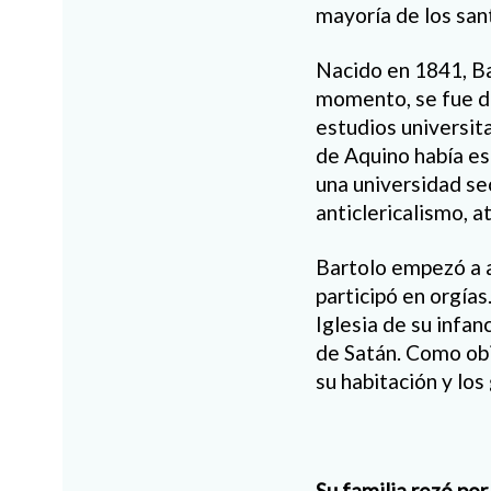
mayoría de los san
Nacido en 1841, Ba
momento, se fue d
estudios universit
de Aquino había es
una universidad sec
anticlericalismo, a
Bartolo empezó a as
participó en orgías
Iglesia de su infa
de Satán. Como obi
su habitación y lo
Su familia rezó por