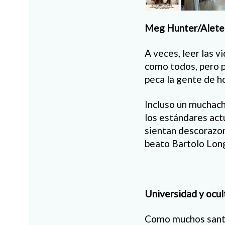
Meg Hunter/Alete
A veces, leer las 
como todos, pero 
peca la gente de ho
Incluso un muchac
los estándares actu
sientan descorazon
beato Bartolo Lon
Universidad y ocu
Como muchos santos