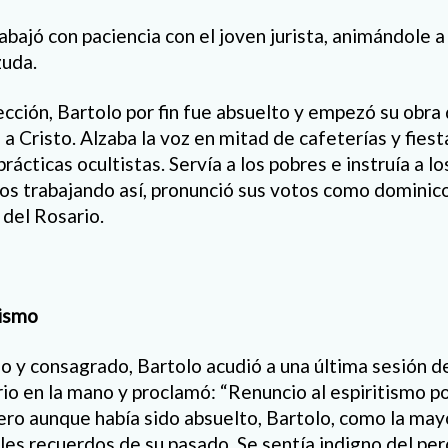
abajó con paciencia con el joven jurista, animándole a
zuda.
cción, Bartolo por fin fue absuelto y empezó su obra 
a Cristo. Alzaba la voz en mitad de cafeterías y fies
prácticas ocultistas. Servía a los pobres e instruía a l
s trabajando así, pronunció sus votos como dominico l
del Rosario.
tismo
do y consagrado, Bartolo acudió a una última sesión de
ario en la mano y proclamó: “Renuncio al espiritismo 
ero aunque había sido absuelto, Bartolo, como la may
iles recuerdos de su pasado. Se sentía indigno del pe