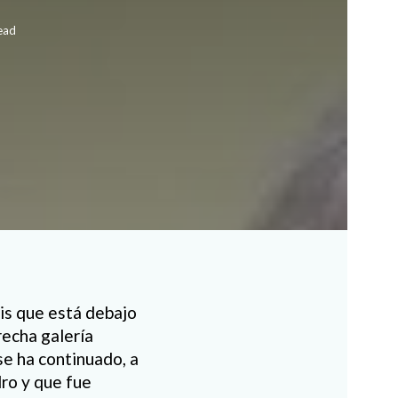
ead
is que está debajo
recha galería
e ha continuado, a
dro y que fue