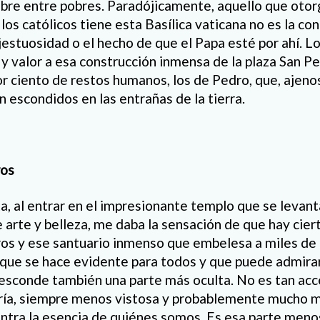
re entre pobres. Paradójicamente, aquello que otorg
los católicos tiene esta Basílica vaticana no es la co
estuosidad o el hecho de que el Papa esté por ahí. Lo
y valor a esa construcción inmensa de la plaza San P
r ciento de restos humanos, los de Pedro, que, ajenos
 escondidos en las entrañas de la tierra.
ros
a, al entrar en el impresionante templo que se levant
e arte y belleza, me daba la sensación de que hay cier
os y ese santuario inmenso que embelesa a miles de 
 que se hace evidente para todos y que puede admirar
esconde también una parte más oculta. No es tan acce
ría, siempre menos vistosa y probablemente mucho má
ntra la esencia de quiénes somos. Es esa parte menos