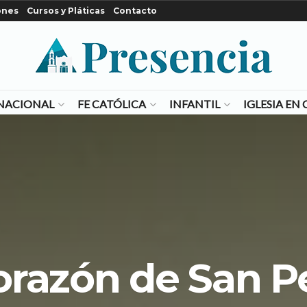
ones
Cursos y Pláticas
Contacto
NACIONAL
FE CATÓLICA
INFANTIL
IGLESIA E
corazón de San P