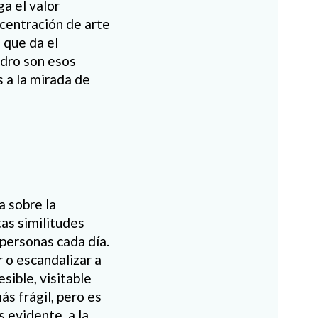
a el valor
ncentración de arte
 que da el
edro son esos
 a la mirada de
a sobre la
tas similitudes
personas cada día.
 o escandalizar a
sible, visitable
s frágil, pero es
 evidente, a la