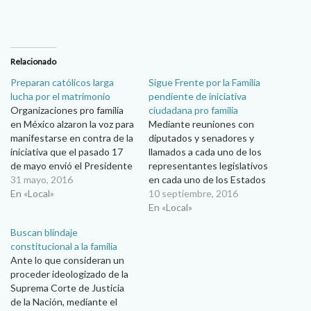
Relacionado
Preparan católicos larga
Sigue Frente por la Familia
lucha por el matrimonio
pendiente de iniciativa
Organizaciones pro familia
ciudadana pro familia
en México alzaron la voz para
Mediante reuniones con
manifestarse en contra de la
diputados y senadores y
iniciativa que el pasado 17
llamados a cada uno de los
de mayo envió el Presidente
representantes legislativos
Enrique Peña Nieto a la
31 mayo, 2016
en cada uno de los Estados
Cámara de Diputados para
En «Local»
de la República, el Frente
10 septiembre, 2016
reformar el artículo 4to
Nacional por la Familia
En «Local»
constitucional y “reconocer
vigilará que el Poder
Buscan blindaje
como un derecho humano”
Legislativo discuta y someta
constitucional a la familia
que las personas del mismo
a votación la Iniciativa
Ante lo que consideran un
sexo…
Ciudadana de Reforma
proceder ideologizado de la
Constitucional para blindar a
Suprema Corte de Justicia
la…
de la Nación, mediante el