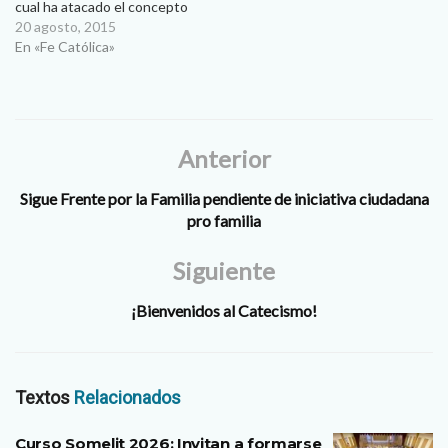
cual ha atacado el concepto
de familia, el Consejo
20 agosto, 2015
Mexicano de la Familia lanzó
En «Fe Católica»
una iniciativa ciudadana para
reformar el artículo cuarto
constitucional con el fin de
blindar el núcleo familiar.
Esto…
Anterior
Sigue Frente por la Familia pendiente de iniciativa ciudadana
pro familia
Siguiente
¡Bienvenidos al Catecismo!
Textos
Relacionados
Curso Somelit 2026: Invitan a formarse