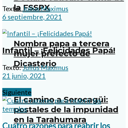
la FSSPX
Texto:
Julius Maximus
6 septiembre, 2021
Nombra papa a tercera
Infantil – ¡Felicidades Papá!
mujer prefecto de
Dicasterio
Texto:
Julius Maximus
21 junio, 2021
Siguiente
El camino a Serocagüi:
postales de la impunidad
en la Tarahumara
Cuatro razones para reabrir los