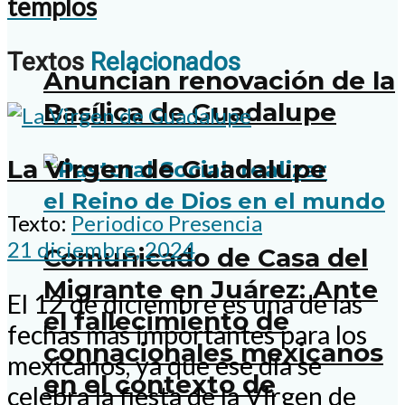
templos
Textos
Relacionados
Anuncian renovación de la
Basílica de Guadalupe
La Virgen de Guadalupe
Texto:
Periodico Presencia
21 diciembre, 2024
Comunicado de Casa del
Migrante en Juárez: Ante
El 12 de diciembre es una de las
el fallecimiento de
fechas más importantes para los
connacionales mexicanos
mexicanos, ya que ese día se
en el contexto de
celebra la fiesta de la Virgen de