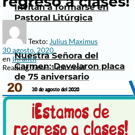
regreso a clases!
Invitan a formarse en
Pastoral Litúrgica
Texto:
Julius Maximus
30 agosto, 2020
Nuestra Señora del
en
Infantil
Carmen: Develaron placa
Reading Time: 1 min read
de 75 aniversario
parroquial
Salieron a la calle Para