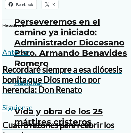
Facebook
X
Perseveremos en el
Me gusta esto:
camino ya iniciado:
Administrador Diocesano
Anterior
Pbro. Armando Benavides
Romero
Recordaré siempre a esa diócesis
bonita que Dios me dio por
Nacional
herencia: Don Renato
Siguiente
Vida y obra de los 25
mártires cristeros
Cuatro razones para reabrir los