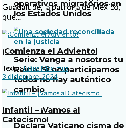
operativos migratorios en
Guadalupe, la patrona de México,
los Estados Unidos
que...
¡Comienza el Adviento!
Serie: Venga a nosotros tu
Texto:
Julius Maximus
Reino: Si no participamos
3 diciembre, 2024
todos no hay auténtico
cambio
Infantil – ¡Vamos al
Catecismo!
Declara Vaticano cisma de