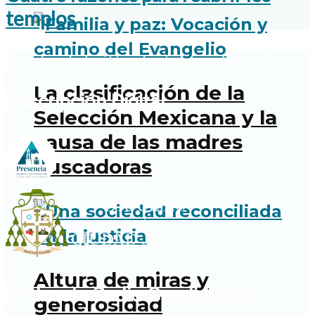
templos
Facebook
Twitter
Instagram
Youtube
La clasificación de la
Suscripción Digital
Selección Mexicana y la
causa de las madres
buscadoras
Altura de miras y
Podcasts Radio Guadalupana
generosidad