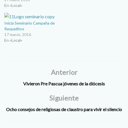
ecónomo del Seminario
En «Local»
agradeció a la comunidad por
el apoyo que los fieles
brindaron a esta campaña.
Inicia Seminario Campaña de
En un comunicado de prensa
Raspaditos
escribió: “Estimados
17 marzo, 2016
hermanos: Deseando…
En «Local»
Anterior
Vivieron Pre Pascua jóvenes de la diócesis
Siguiente
Ocho consejos de religiosas de claustro para vivir el silencio