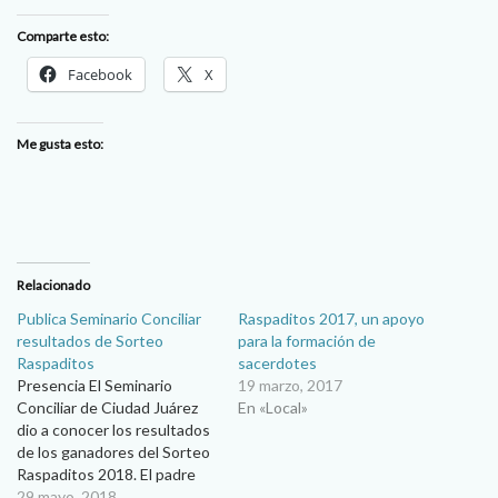
Comparte esto:
Facebook
X
Me gusta esto:
Relacionado
Publica Seminario Conciliar
Raspaditos 2017, un apoyo
resultados de Sorteo
para la formación de
Raspaditos
sacerdotes
Presencia El Seminario
19 marzo, 2017
Conciliar de Ciudad Juárez
En «Local»
dio a conocer los resultados
de los ganadores del Sorteo
Raspaditos 2018. El padre
Alberto Castillo Bravo,
29 mayo, 2018