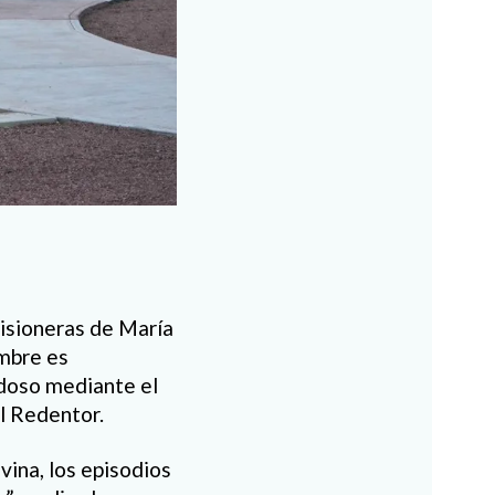
Misioneras de María
embre es
adoso mediante el
l Redentor.
vina, los episodios