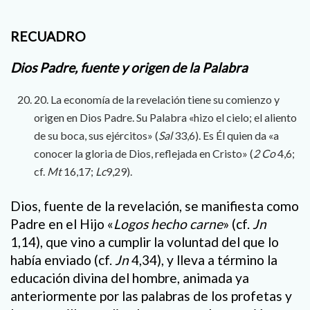
RECUADRO
Dios Padre, fuente y origen de la Palabra
20. La economía de la revelación tiene su comienzo y
origen en Dios Padre. Su Palabra «hizo el cielo; el aliento
de su boca, sus ejércitos» (
Sal
33,6). Es Él quien da «a
conocer la gloria de Dios, reflejada en Cristo» (
2 Co
4,6;
cf.
Mt
16,17;
Lc
9,29).
Dios, fuente de la revelación, se manifiesta como
Padre en el Hijo «
Logos hecho carne
» (cf.
Jn
1,14), que vino a cumplir la voluntad del que lo
había enviado (cf.
Jn
4,34), y lleva a término la
educación divina del hombre, animada ya
anteriormente por las palabras de los profetas y