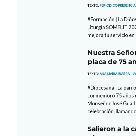
TEXTO:
PERIODICO PRESENCIA
#Formación | La Dióce
Liturgia SOMELIT 2026
mejora tu servicio en 
Nuestra Señor
placa de 75 an
TEXTO:
ANA MARIA IBARRA
#Diocesana | La parr
conmemoró 75 años de
Monseñor José Guada
celebración, llamando
Salieron a la 