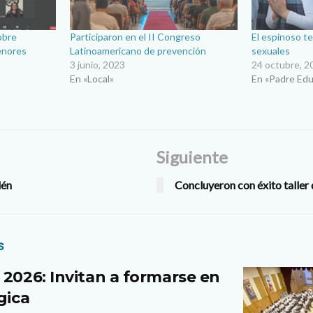
obre
Participaron en el II Congreso
El espinoso t
enores
Latinoamericano de prevención
sexuales
3 junio, 2023
24 octubre, 2
En «Local»
En «Padre Ed
Siguiente
lén
Concluyeron con éxito taller 
s
 2026: Invitan a formarse en
gica