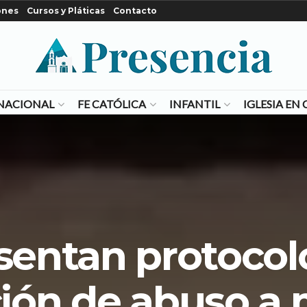
ones
Cursos y Pláticas
Contacto
NACIONAL
FE CATÓLICA
INFANTIL
IGLESIA E
sentan protocol
ión de abuso a