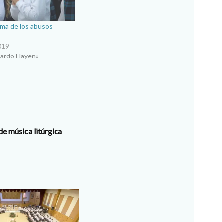
ema de los abusos
019
uardo Hayen»
de música litúrgica