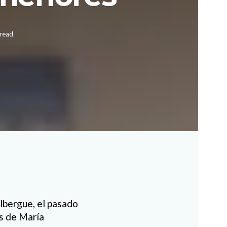
 read
albergue, el pasado
as de María