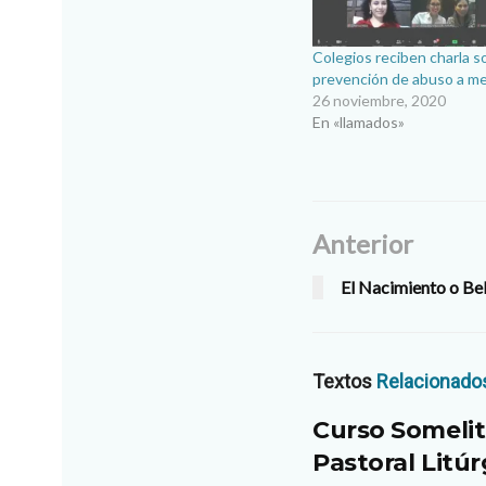
Colegios reciben charla s
prevención de abuso a m
26 noviembre, 2020
En «llamados»
Anterior
El Nacimiento o Be
Textos
Relacionado
Curso Somelit
Pastoral Litúr