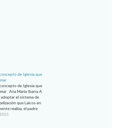
concepto de Iglesia que
omar
concepto de Iglesia que
mar Ana María Ibarra A
 adoptar el sistema de
elización que Laicos en
ente realiza, el padre
, párroco de La Virgen
 2015
noció la trayectoria y la
ral de…