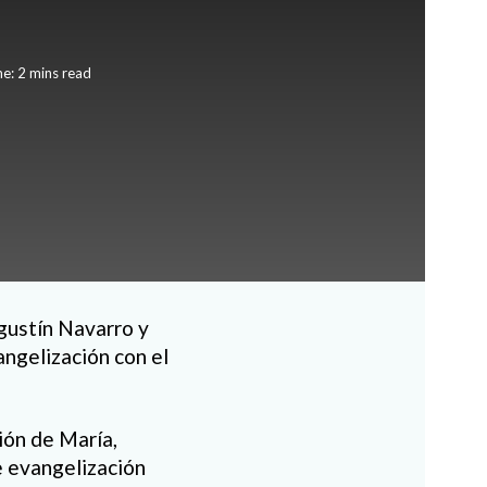
e: 2 mins read
gustín Navarro y
angelización con el
ión de María,
de evangelización