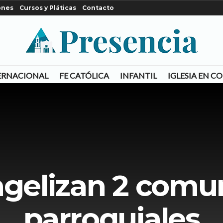
ones
Cursos y Pláticas
Contacto
ERNACIONAL
FE CATÓLICA
INFANTIL
IGLESIA EN 
ngelizan 2 comu
parroquiales