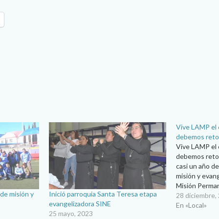
Vive LAMP el 
debemos ret
Vive LAMP el 
debemos reto
casi un año de
misión y evang
Misión Perman
 de misión y
Inició parroquia Santa Teresa etapa
Luis Escudero
28 diciembre,
evangelizadora SINE
de la Luz, reco
En «Local»
25 mayo, 2023
calidad pasto