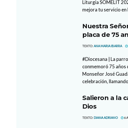
Liturgia SOMELIT 2026
mejora tu servicio en 
Nuestra Señor
placa de 75 an
TEXTO:
ANA MARIA IBARRA
#Diocesana | La parr
conmemoró 75 años de
Monseñor José Guada
celebración, llamando
Salieron a la 
Dios
TEXTO:
DIANA ADRIANO
6 