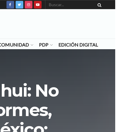
N COMUNIDAD
PDP
EDICIÓN DIGITAL
hui: No
ormes,
éxico: