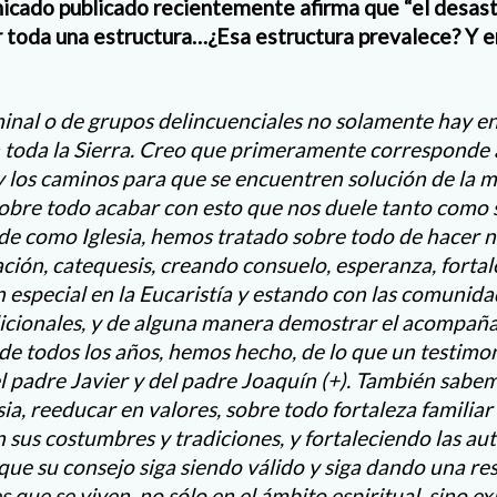
cado publicado recientemente afirma que “el desastr
r toda una estructura…¿Esa estructura prevalece? Y 
minal o de grupos delincuenciales no solamente hay en
 toda la Sierra. Creo que primeramente corresponde 
y los caminos para que se encuentren solución de la 
sobre todo acabar con esto que nos duele tanto como 
e como Iglesia, hemos tratado sobre todo de hacer n
ción, catequesis, creando consuelo, esperanza, fortal
 especial en la Eucaristía y estando con las comunidad
dicionales, y de alguna manera demostrar el acompa
 de todos los años, hemos hecho, de lo que un testimon
l padre Javier y del padre Joaquín (+). También sabe
sia, reeducar en valores, sobre todo fortaleza famili
 sus costumbres y tradiciones, y fortaleciendo las au
 que su consejo siga siendo válido y siga dando una re
s que se viven, no sólo en el ámbito espiritual, sino ex