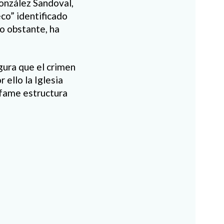
onzález Sandoval,
eco” identificado
no obstante, ha
gura que el crimen
 ello la Iglesia
nfame estructura