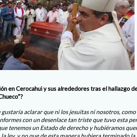
ión en Cerocahui y sus alrededores tras el hallazgo d
 Chueco”?
ustaría aclarar que ni los jesuitas ni nosotros, como 
ormes con un desenlace tan triste que tuvo esta pe
que tenemos un Estado de derecho y hubiéramos quer
 la ley, y no que de esta manera hubiera terminado la