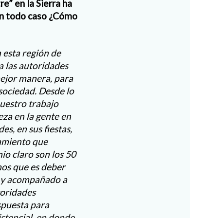
e” en la Sierra ha
en todo caso ¿Cómo
 esta región de
a las autoridades
mejor manera, para
sociedad. Desde lo
uestro trabajo
eza en la gente en
es, en sus fiestas,
ñamiento que
io claro son los 50
mos que es deber
ar y acompañado a
toridades
spuesta para
istencial, en donde