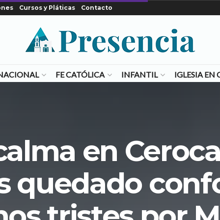
ones
Cursos y Pláticas
Contacto
NACIONAL
FE CATÓLICA
INFANTIL
IGLESIA E
calma en Ceroca
 quedado conf
os tristes por M