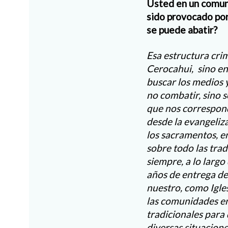
Usted en un comuni
sido provocado po
se puede abatir?
Esa estructura cri
Cerocahui, sino en
buscar los medios 
no combatir, sino 
que nos correspond
desde la evangeliza
los sacramentos, en
sobre todo las tra
siempre, a lo largo
años de entrega de
nuestro, como Igle
las comunidades en
tradicionales para
diversas situacione