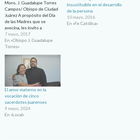
Mons. J. Guadalupe Torres
insustituible en el desarrollo
Campos/ Obispo de Ciudad
de la persona
Juárez A propósito del Día
10 mayo, 2016
de las Madres que se
En «Fe Católica»
avecina, les invito a
reflexionar unas ideas sobre
7 mayo, 2017
el capítulo quinto de la
En «Obispo J. Guadalupe
Exhortación apostólica
Torres»
“Amoris Laetitia”, del Papa
Francisco, que lleva el título
“Amor que se vuelve
fecundo” y habla sobre…
El amor materno en la
vocación de cinco
sacerdotes juarenses
9 mayo, 2024
En «Local»