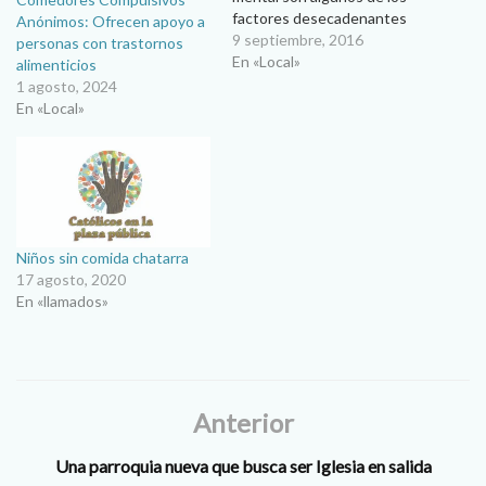
factores desecadenantes
Anónimos: Ofrecen apoyo a
para que una persona piense
9 septiembre, 2016
personas con trastornos
en el suicidio. Así lo dijo el
En «Local»
alimenticios
doctor Alejandro Águila, en
1 agosto, 2024
la conferencia “Por qué se
En «Local»
suicida el mexicano”, que
presentó recientemente en
Ciudad Juárez, como parte
de la…
Niños sin comida chatarra
17 agosto, 2020
En «llamados»
Anterior
Una parroquia nueva que busca ser Iglesia en salida