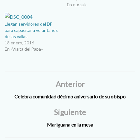
Francisco celebrará en
En «Local»
Ciudad Juárez la Santa Misa,
como punto central de la
visita pastoral que realizará a
Llegan servidores del DF
Ciudad Juárez el miércoles
para capacitar a voluntarios
17 de febrero…
de las vallas
18 enero, 2016
En «Visita del Papa»
Anterior
Celebra comunidad décimo aniversario de su obispo
Siguiente
Mariguana en la mesa