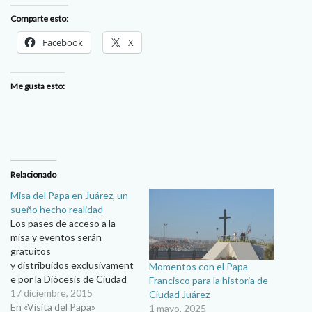
Comparte esto:
Facebook
X
Me gusta esto:
Relacionado
Misa del Papa en Juárez, un
sueño hecho realidad
Los pases de acceso a la
misa y eventos serán
gratuitos
y distribuidos exclusivament
Momentos con el Papa
e por la Diócesis de Ciudad
Francisco para la historia de
Juárez … Ante un total de
17 diciembre, 2015
Ciudad Juárez
212 mil personas el Papa
En «Visita del Papa»
1 mayo, 2025