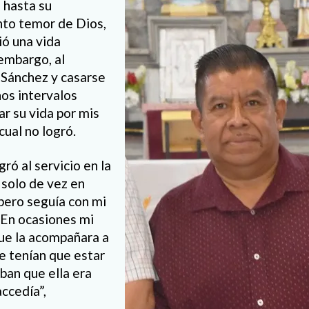
 hasta su
nto temor de Dios,
ió una vida
embargo, al
 Sánchez y casarse
nos intervalos
r su vida por mis
cual no logró.
ró al servicio en la
, solo de vez en
 pero seguía con mi
 En ocasiones mi
ue la acompañara a
e tenían que estar
ban que ella era
accedía”,