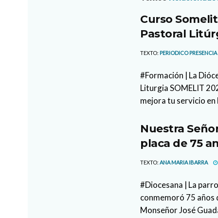
Curso Somelit
Pastoral Litúr
TEXTO:
PERIODICO PRESENCIA
#Formación | La Dióce
Liturgia SOMELIT 2026
mejora tu servicio en 
Nuestra Señor
placa de 75 an
TEXTO:
ANA MARIA IBARRA
#Diocesana | La parr
conmemoró 75 años de
Monseñor José Guada