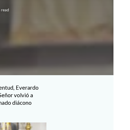
 read
ventud, Everardo
Señor volvió a
enado diácono