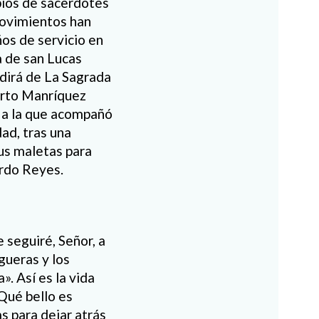
bios de sacerdotes
movimientos han
os de servicio en
a de san Lucas
dirá de La Sagrada
erto Manríquez
 a la que acompañó
ad, tras una
us maletas para
ardo Reyes.
 seguiré, Señor, a
gueras y los
». Así es la vida
Qué bello es
s para dejar atrás