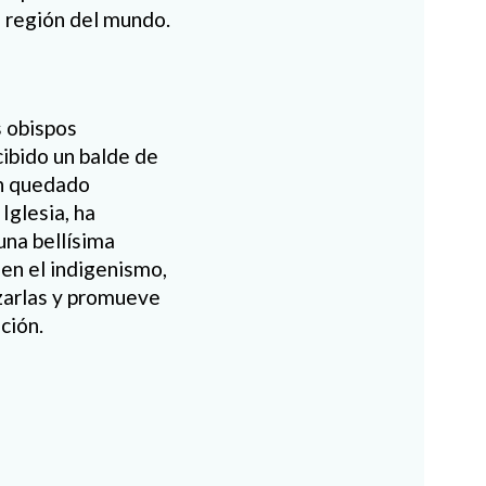
a región del mundo.
s obispos
ibido un balde de
an quedado
Iglesia, ha
una bellísima
 en el indigenismo,
izarlas y promueve
ción.