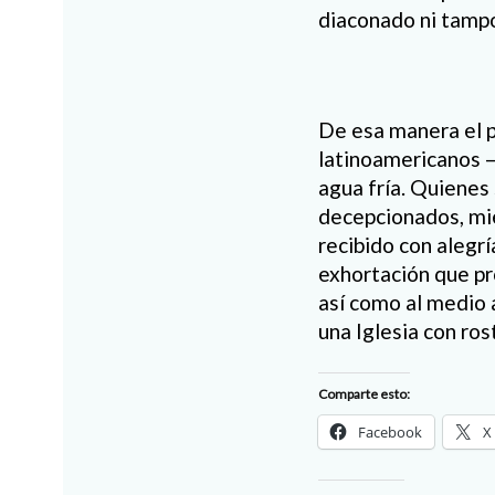
diaconado ni tampoc
De esa manera el p
latinoamericanos –
agua fría. Quienes
decepcionados, mien
recibido con alegr
exhortación que pro
así como al medio 
una Iglesia con ros
Comparte esto:
Facebook
X