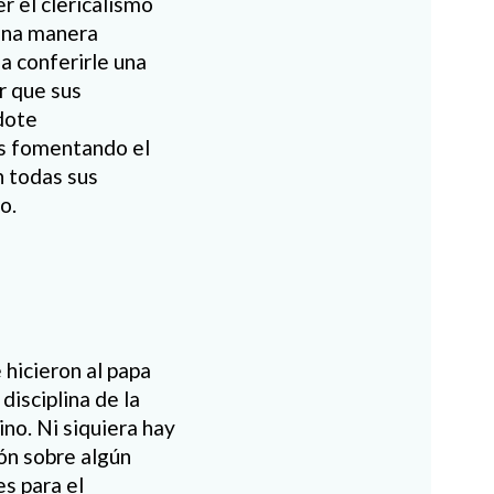
r el clericalismo
 una manera
a conferirle una
r que sus
rdote
os fomentando el
n todas sus
o.
hicieron al papa
disciplina de la
ino. Ni siquiera hay
ón sobre algún
s para el