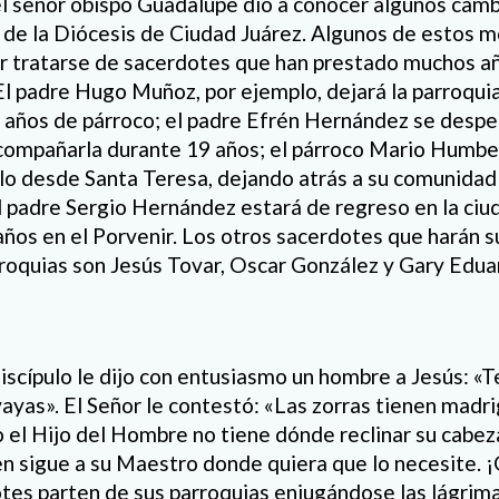
l señor obispo Guadalupe dio a conocer algunos cam
s de la Diócesis de Ciudad Juárez. Algunos de estos 
r tratarse de sacerdotes que han prestado muchos añ
l padre Hugo Muñoz, por ejemplo, dejará la parroqui
 años de párroco; el padre Efrén Hernández se despe
acompañarla durante 19 años; el párroco Mario Humb
lo desde Santa Teresa, dejando atrás a su comunidad
l padre Sergio Hernández estará de regreso en la ciud
ños en el Porvenir. Los otros sacerdotes que harán s
rroquias son Jesús Tovar, Oscar González y Gary Edu
scípulo le dijo con entusiasmo un hombre a Jesús: «Te
ayas». El Señor le contestó: «Las zorras tienen madri
o el Hijo del Hombre no tiene dónde reclinar su cabeza
en sigue a su Maestro donde quiera que lo necesite. ¡
tes parten de sus parroquias enjugándose las lágrima