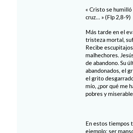
« Cristo se humill
cruz… » (Flp 2,8-9)
Más tarde en el ev
tristeza mortal, su
Recibe escupitajos
malhechores. Jesús 
de abandono. Su últ
abandonados, el gr
el grito desgarrad
mío, ¿por qué me h
pobres y miserables
En estos tiempos ta
ejemplo: ser manso