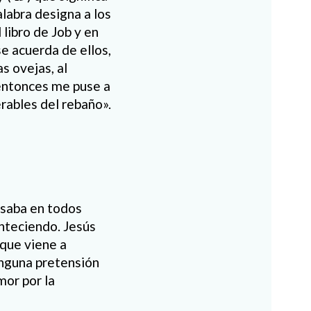
labra designa a los
 libro de Job y en
se acuerda de ellos,
as ovejas, al
«entonces me puse a
rables del rebaño».
nsaba en todos
onteciendo. Jesús
 que viene a
ninguna pretensión
mor por la