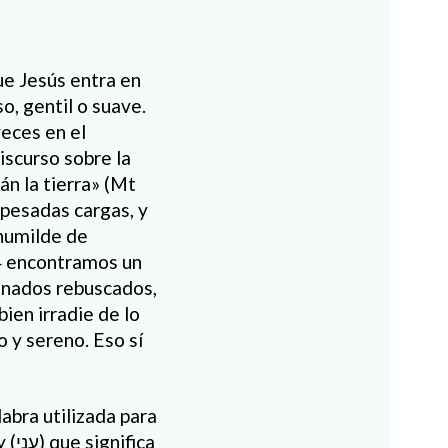
ue Jesús entra en
o, gentil o suave.
eces en el
iscurso sobre la
n la tierra» (Mt
 pesadas cargas, y
 humilde de
34 encontramos un
einados rebuscados,
bien irradie de lo
o y sereno. Eso sí
abra utilizada para
ica