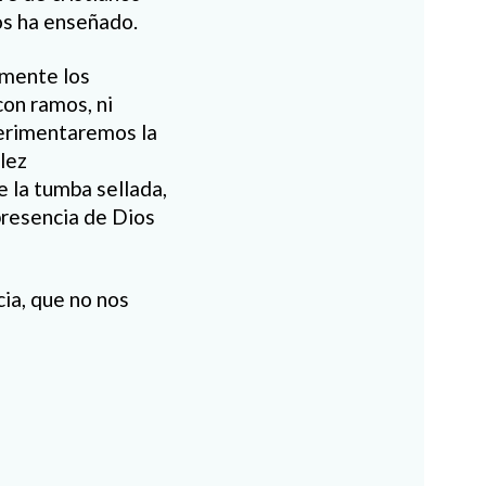
os ha enseñado.
rmente los
con ramos, ni
perimentaremos la
llez
 la tumba sellada,
presencia de Dios
ia, que no nos