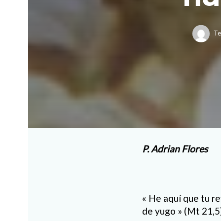
Te
P. Adrian Flores
« He aquí que tu re
de yugo » (Mt 21,5