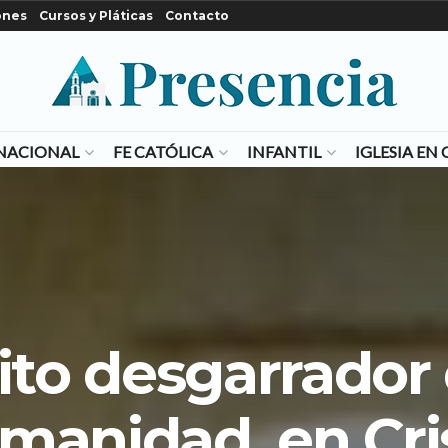
ones
Cursos y Pláticas
Contacto
NACIONAL
FE CATÓLICA
INFANTIL
IGLESIA E
rito desgarrador 
manidad, en Cri