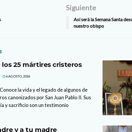
Siguiente
s
Así será la Semana Santa desd
nuestro obispo
s
 los 25 mártires cristeros
6 AGOSTO, 2026
Conoce la vida y el legado de algunos de
eros canonizados por San Juan Pablo II. Sus
tía y sacrificio son un testimonio
adre y a tu madre