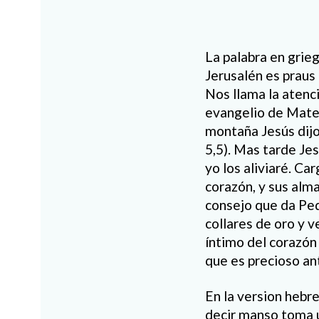
La palabra en grie
Jerusalén es praus
Nos llama la atenc
evangelio de Mateo
montaña Jesús dijo
5,5). Mas tarde Jes
yo los aliviaré. C
corazón, y sus alm
consejo que da Ped
collares de oro y v
íntimo del corazón 
que es precioso an
En la version hebre
decir manso toma una to