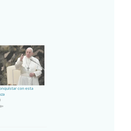
conquistar con esta
nza
0
a»