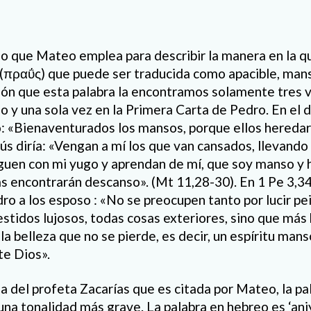
go que Mateo emplea para describir la manera en la q
 (πραΰς) que puede ser traducida como apacible, mans
ión que esta palabra la encontramos solamente tres v
 y una sola vez en la Primera Carta de Pedro. En el d
: «Bienaventurados los mansos, porque ellos heredará
ús diría: «Vengan a mí los que van cansados, llevando
arguen con mi yugo y aprendan de mí, que soy manso y
as encontrarán descanso». (Mt 11,28-30). En 1 Pe 3,
ro a los esposo : «No se preocupen tanto por lucir p
estidos lujosos, todas cosas exteriores, sino que más 
la belleza que no se pierde, es decir, un espíritu mans
te Dios».
a del profeta Zacarías que es citada por Mateo, la pal
nalidad más grave. La palabra en hebreo es ‘aniy (עני) que signif