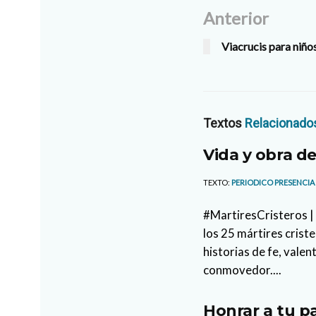
Anterior
Viacrucis para niño
Textos
Relacionado
Vida y obra de
TEXTO:
PERIODICO PRESENCIA
#MartiresCristeros | 
los 25 mártires crist
historias de fe, valen
conmovedor....
Honrar a tu p