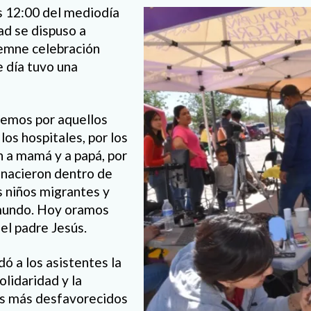
as 12:00 del mediodía
d se dispuso a
olemne celebración
e día tuvo una
cemos por aquellos
los hospitales, por los
n a mamá y a papá, por
 nacieron dentro de
os niños migrantes y
 mundo. Hoy oramos
 el padre Jesús.
ó a los asistentes la
olidaridad y la
os más desfavorecidos