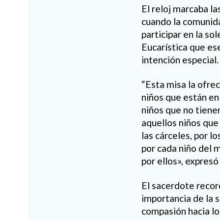
El reloj marcaba l
cuando la comunida
participar en la s
Eucarística que es
intención especial.
“Esta misa la ofre
niños que están en 
niños que no tiene
aquellos niños que
las cárceles, por l
por cada niño del
por ellos», expresó
El sacerdote record
importancia de la s
compasión hacia l