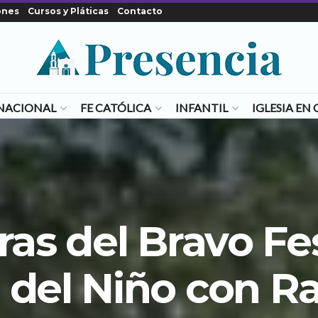
ones
Cursos y Pláticas
Contacto
NACIONAL
FE CATÓLICA
INFANTIL
IGLESIA E
ras del Bravo Fe
 del Niño con R