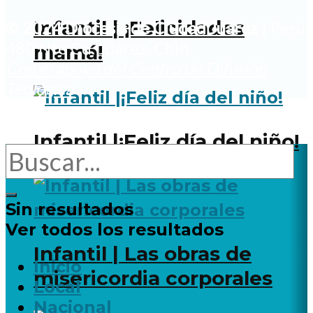
Infantil | ¡Felicidades
© 2024 Diócesis de Ciudad Juárez
| Perú
480 Nte Cd. Juárez, Chih.
mamá!
Con el apoyo del Centro de Difusión
Teológica
Infantil |¡Feliz día del niño!
Sin resultados
Ver todos los resultados
Infantil | Las obras de
Inicio
misericordia corporales
Local
Nacional