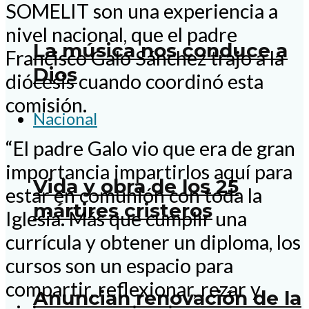
SOMELIT son una experiencia a
nivel nacional, que el padre
La música nos conduce a
Francisco Galo Sánchez trajo a la
Dios
diócesis cuando coordinó esta
comisión.
Nacional
“El padre Galo vio que era de gran
importancia impartirlos aquí para
Vida y obra de los 25
estar en comunión con toda la
mártires cristeros
Iglesia. Más que cumplir una
currícula y obtener un diploma, los
cursos son un espacio para
compartir, reflexionar, rezar y
Anuncian renovación de la