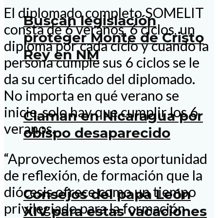
El diplomado completo SOMELIT
Buscan legislación
consta de 6 veranos, 6 ciclos, un
proteger Monte de Cristo
diploma por cada ciclo y cuando la
Rey en NM
persona cumple sus 6 ciclos se le
da su certificado del diplomado.
No importa en qué verano se
inicie, solo hay que cumplir los 6
Claman en Nicaragua por
veranos.
obispo desaparecido
“Aprovechemos esta oportunidad
de reflexión, de formación que la
diócesis ofrece como un tiempo
Consejos del papa León
privilegiado para la formación
XIV para estas vacaciones