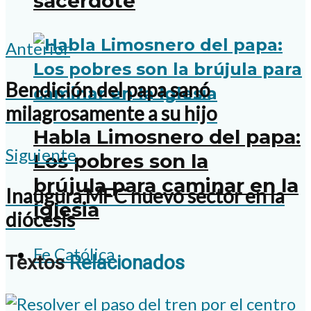
sacerdote
Anterior
Bendición del papa sanó
milagrosamente a su hijo
Habla Limosnero del papa:
Siguiente
Los pobres son la
brújula para caminar en la
Inaugura MFC nuevo sector en la
Iglesia
diócesis
Fe Católica
Textos
Relacionados