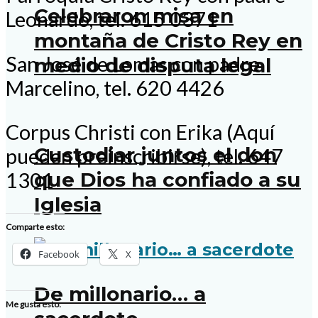
Celebraron misa en
Leonardo, tel. 615 0371
montaña de Cristo Rey en
San José de Lomas con padre
medio de disputa legal
Marcelino, tel. 620 4426
Corpus Christi con Erika (Aquí
Custodiar juntos el don
pueden preinscribirse), tel. 647
que Dios ha confiado a su
1301
Iglesia
Comparte esto:
Facebook
X
De millonario… a
Me gusta esto: