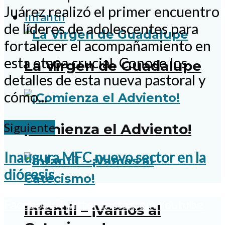
Juárez realizó el primer encuentro
Infantil
de líderes de adolescentes para
fortalecer el acompañamiento en
esta etapa crucial. Conoce los
La Virgen de Guadalupe
detalles de esta nueva pastoral y
cómo...
Siguiente
¡Comienza el Adviento!
Inaugura MFC nuevo sector en la
diócesis
Facebook
Twitter
Instagram
Youtube
Infantil – ¡Vamos al