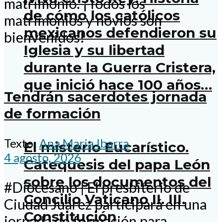
matrimonio. ¡Todos los
de cómo los católicos
matrimonios y novios son
mexicanos defendieron su
bienvenidos!
Iglesia y su libertad
durante la Guerra Cristera,
que inició hace 100 años…
Tendrán sacerdotes jornada
de formación
Texto:
Ana Maria Ibarra
El misterio Eucarístico.
4 agosto, 2026
Catequesis del papa León
sobre los documentos del
#Diocesano | El presbiterio de
Concilio Vaticano II. III.
Ciudad Juárez participará en una
Constitución
jornada de formación para