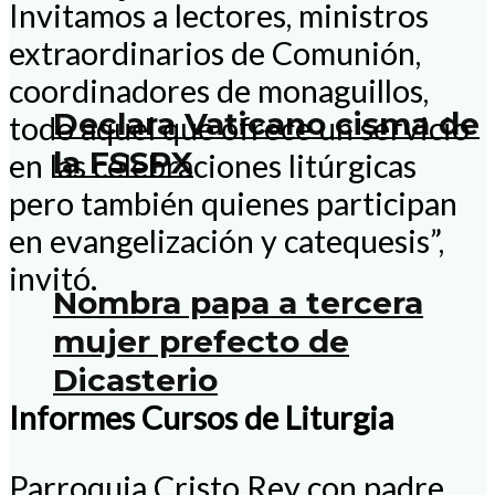
Invitamos a lectores, ministros
extraordinarios de Comunión,
coordinadores de monaguillos,
Declara Vaticano cisma de
todo aquel que ofrece un servicio
la FSSPX
en las celebraciones litúrgicas
pero también quienes participan
en evangelización y catequesis”,
invitó.
Nombra papa a tercera
mujer prefecto de
Dicasterio
Informes Cursos de Liturgia
Parroquia Cristo Rey con padre