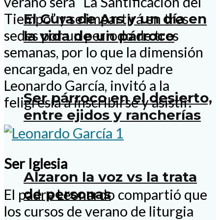
verano será “La Santificación del
Tiempo” y se impartirá en tres
El Cura de Ars y un día en
sedes por un periodo de tres
la vida de un párroco
semanas, por lo que la dimensión
encargada, en voz del padre
Leonardo García, invitó a la
Ser párroco en el desierto,
feligresía a inscribirse y asistir.
entre ejidos y rancherías
Ser Iglesia
Alzaron la voz vs la trata
de personas
El padre Leonardo compartió que
los cursos de verano de liturgia