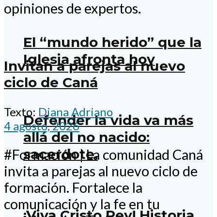
opiniones de expertos.
El “mundo herido” que la
Iglesia afronta hoy
Invitan a parejas al nuevo
ciclo de Caná
Texto:
Diana Adriano
Defender la vida va más
4 agosto, 2026
allá del no nacido:
sacerdote.
#Formación | La comunidad Caná
invita a parejas al nuevo ciclo de
formación. Fortalece la
comunicación y la fe en tu
¡Viva Cristo Rey! Historia