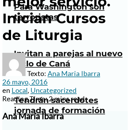
mejor servicio.
Para Washington son
Inician Cursos
terroristas
de Liturgia
Invitan a parejas al nuevo
ciclo de Caná
Texto:
Ana Maria Ibarra
26 mayo, 2016
en
Local
,
Uncategorized
Reading Time: 2 mins read
Tendrán sacerdotes
jornada de formación
Ana María Ibarra