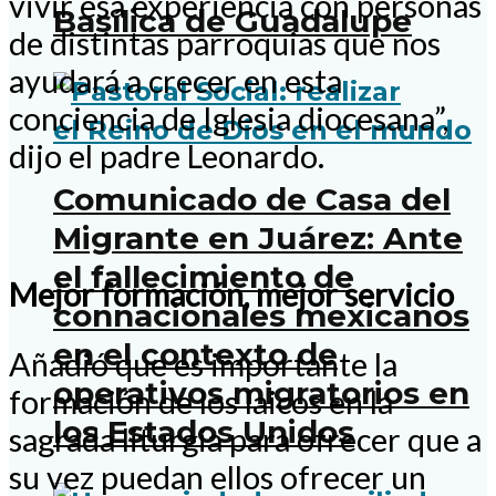
vivir esa experiencia con personas
Basílica de Guadalupe
de distintas parroquias que nos
ayudará a crecer en esta
conciencia de Iglesia diocesana”,
dijo el padre Leonardo.
Comunicado de Casa del
Migrante en Juárez: Ante
el fallecimiento de
Mejor formación, mejor servicio
connacionales mexicanos
en el contexto de
Añadió que es importante la
operativos migratorios en
formación de los laicos en la
los Estados Unidos
sagrada liturgia para ofrecer que a
su vez puedan ellos ofrecer un