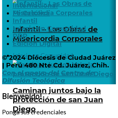
Internacional
Fe Católica
Infantil
Iglesia en Comunidad
Infantil – Las Obras de
PDP
Misericordia Corporales
Edición Digital
Iglesia en Comunidad
© 2024 Diócesis de Ciudad Juárez
| Perú 480 Nte Cd. Juárez, Chih.
Con el apoyo del Centro de
Difusión Teológica
Caminan juntos bajo la
Bienvenido!
protección de san Juan
Diego
Ponga sus credenciales