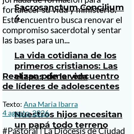
Sacrosanctum Concilium
fortalecer su vida y ministerio.
4.
Este encuentro busca renovar el
compromiso sacerdotal y sentar
las bases para un...
La vida cotidiana de los
primeros cristianos: Las
Realizan primer encuentro
etapas de la vida
de líderes de adolescentes
Texto:
Ana Maria Ibarra
4 agosto, 2026
Nuestros hijos necesitan
un papá todo terreno
#Pastoral | La Diócesis de Ciudad