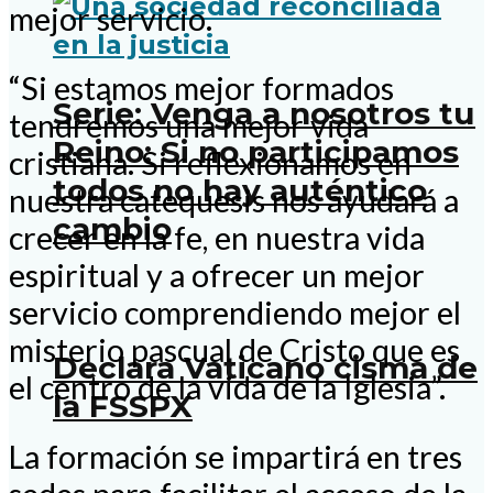
mejor servicio.
“Si estamos mejor formados
Serie: Venga a nosotros tu
tendremos una mejor vida
Reino: Si no participamos
cristiana. Si reflexionamos en
todos no hay auténtico
nuestra catequesis nos ayudará a
cambio
crecer en la fe, en nuestra vida
espiritual y a ofrecer un mejor
servicio comprendiendo mejor el
misterio pascual de Cristo que es
Declara Vaticano cisma de
el centro de la vida de la Iglesia”.
la FSSPX
La formación se impartirá en tres