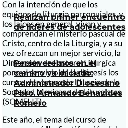
Con la intención de que los
equipos de liturgia parroquiales, y
Realizan primer encuentro
los laicos en general, vivan y
de líderes de adolescentes
comprendan el misterio pascual de
Cristo, centro de la Liturgia, y a su
vez ofrezcan un mejor servicio, la
Dimensión de Pastoral Litúrgica
Perseveremos en el
pone al servicio de la diócesis los
camino ya iniciado:
cursos de verano de liturgia de la
Administrador Diocesano
Sociedad Mexicana de Liturgistas
Pbro. Armando Benavides
(SOMELIT).
Romero
Este año, el tema del curso de