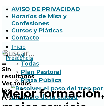
AVISO DE PRIVACIDAD
Horarios de Misa y
Confesiones
Cursos y Pláticas
Contacto
Inicio
Local
Todas
Sin
Plan Pastoral
resultados
Plaza Pública
Ver todos
Mejor formación,
los
resultados