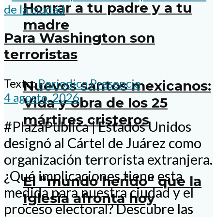
Honrar a tu padre y a tu
madre
Para Washington son
terroristas
Texto:
Periodico Presencia
Nuevos santos mexicanos:
4 agosto, 2026
Vida y obra de los 25
mártires cristeros
#PlazaPublica | Estados Unidos
designó al Cártel de Juárez como
organización terrorista extranjera.
¿Qué implicaciones tiene esta
El “mundo herido” que la
medida para nuestra ciudad y el
Iglesia afronta hoy
proceso electoral? Descubre las