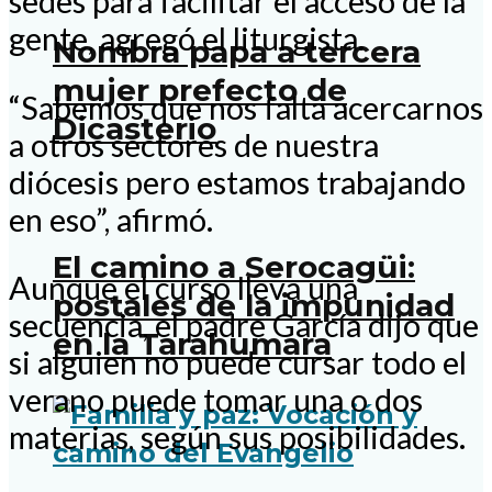
sedes para facilitar el acceso de la
gente, agregó el liturgista.
Nombra papa a tercera
mujer prefecto de
“Sabemos que nos falta acercarnos
Dicasterio
a otros sectores de nuestra
diócesis pero estamos trabajando
en eso”, afirmó.
El camino a Serocagüi:
Aunque el curso lleva una
postales de la impunidad
secuencia, el padre García dijo que
en la Tarahumara
si alguien no puede cursar todo el
verano puede tomar una o dos
materias, según sus posibilidades.