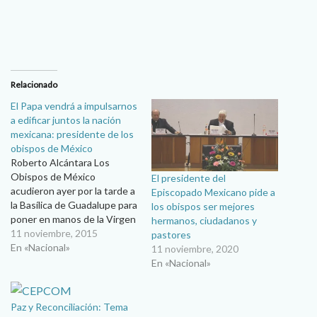
Relacionado
El Papa vendrá a impulsarnos
a edificar juntos la nación
mexicana: presidente de los
obispos de México
Roberto Alcántara Los
Obispos de México
El presidente del
acudieron ayer por la tarde a
Episcopado Mexicano pide a
la Basílica de Guadalupe para
los obispos ser mejores
poner en manos de la Virgen
hermanos, ciudadanos y
Morena los trabajos de su
11 noviembre, 2015
pastores
centésima asamblea plenaria
En «Nacional»
11 noviembre, 2020
y la próxima visita del Papa
En «Nacional»
Francisco a México. Al
celebrar la Santa Eucaristía a
los pies de la Virgen Morena,
Paz y Reconciliación: Tema