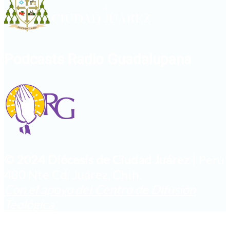
Podcasts Radio Guadalupana
© 2024 Diócesis de Ciudad Juárez
| Perú
480 Nte Cd. Juárez, Chih.
Con el apoyo del Centro de Difusión
Teológica