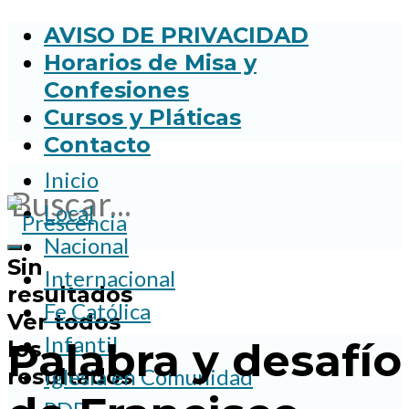
AVISO DE PRIVACIDAD
Horarios de Misa y
Confesiones
Cursos y Pláticas
Contacto
Inicio
Local
Nacional
Sin
Internacional
resultados
Fe Católica
Ver todos
Infantil
Palabra y desafío
los
resultados
Iglesia en Comunidad