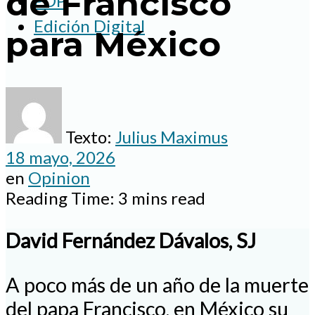
de Francisco
PDP
Edición Digital
para México
Texto:
Julius Maximus
18 mayo, 2026
en
Opinion
Reading Time: 3 mins read
David Fernández Dávalos, SJ
A poco más de un año de la muerte
del papa Francisco, en México su