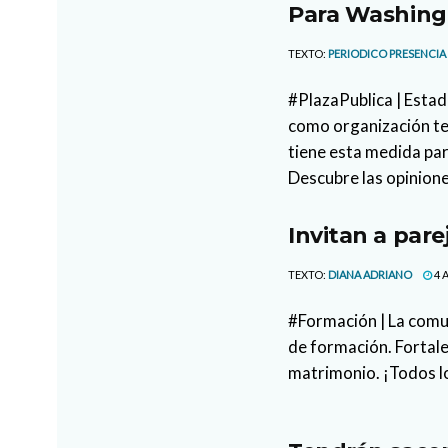
Para Washingt
TEXTO:
PERIODICO PRESENCIA
#PlazaPublica | Estad
como organización ter
tiene esta medida par
Descubre las opinione
Invitan a pare
TEXTO:
DIANA ADRIANO
4 
#Formación | La comun
de formación. Fortale
matrimonio. ¡Todos l