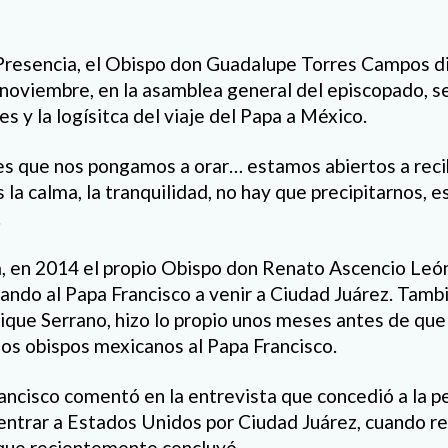
Presencia, el Obispo don Guadalupe Torres Campos dij
noviembre, en la asamblea general del episcopado, se 
res y la logísitca del viaje del Papa a México.
eles que nos pongamos a orar… estamos abiertos a recib
a calma, la tranquilidad, no hay que precipitarnos, 
.
 en 2014 el propio Obispo don Renato Ascencio León
tando al Papa Francisco a venir a Ciudad Juárez. Tambi
ique Serrano, hizo lo propio unos meses antes de que 
 los obispos mexicanos al Papa Francisco.
rancisco comentó en la entrevista que concedió a la p
 entrar a Estados Unidos por Ciudad Juárez, cuando real
que recientemente concluyó.