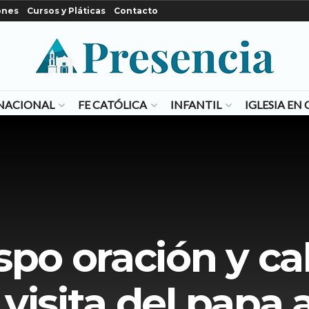
ones
Cursos y Pláticas
Contacto
NACIONAL
FE CATÓLICA
INFANTIL
IGLESIA E
spo oración y c
 visita del papa 