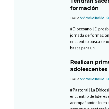
Tendrán sacer
formación
TEXTO:
ANA MARIA IBARRA
#Diocesano | El presb
jornada de formación 
encuentro busca reno
bases para un...
Realizan prim
adolescentes
TEXTO:
ANA MARIA IBARRA
#Pastoral | La Dióces
encuentro de líderes 
acompañamiento en es
esta nueva pastoral y