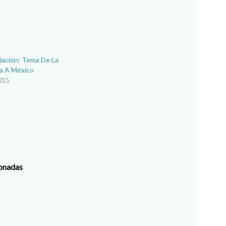
liación: Tema De La
pa A México
015
donadas