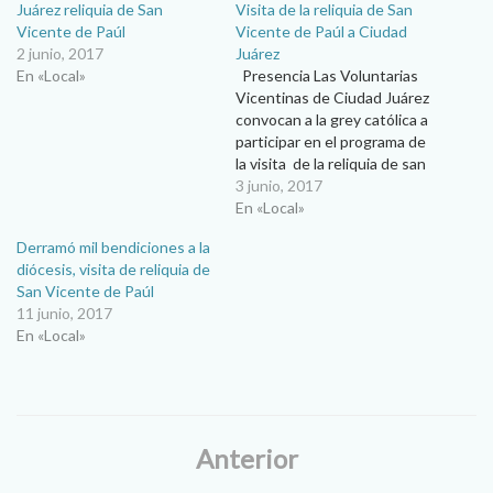
Juárez reliquia de San
Visita de la reliquia de San
Vicente de Paúl
Vicente de Paúl a Ciudad
2 junio, 2017
Juárez
En «Local»
Presencia Las Voluntarias
Vicentinas de Ciudad Juárez
convocan a la grey católica a
participar en el programa de
la visita de la reliquia de san
Vicente de Paúl, santo
3 junio, 2017
francés fundador de la
En «Local»
Familia Vicentina, cuyos
Derramó mil bendiciones a la
restos han viajado por el
diócesis, visita de reliquia de
mundo desde hace varios
San Vicente de Paúl
meses, para visitar las…
11 junio, 2017
En «Local»
Anterior