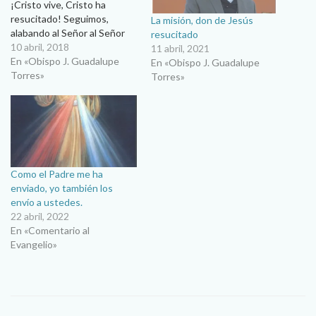
¡Cristo vive, Cristo ha
resucitado! Seguimos,
La misión, don de Jesús
alabando al Señor al Señor
resucitado
en esta hermosa Pascua de
10 abril, 2018
11 abril, 2021
Resurrección. Este segundo
En «Obispo J. Guadalupe
En «Obispo J. Guadalupe
domingo de Pascua está
Torres»
Torres»
dedicado particularmente a
la Divina Misericordia.
Ciertamente el tema central
de la Palabra de Dios que se
ha proclamado este…
Como el Padre me ha
enviado, yo también los
envío a ustedes.
22 abril, 2022
En «Comentario al
Evangelio»