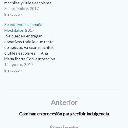
mochilas y útiles escolares,
como parte de la campaña
3 septiembre, 2017
Mochilatón 2017, que
En «Local»
emprendieron en la diócesis
Se extiende campaña
la Pastoral del Trabajo y
Mochilatón 2017
grupos empresariales. Las
Se pueden entregar
primeras mochilas se
donativos todo lo que resta
entregaron a niños de bajos
de agosto, ya sean mochilas
recursos en los…
o útiles escolares… Ana
María Ibarra Con la intención
de llegar a la meta propuesta
14 agosto, 2017
de recabar 30 mil mochilas
En «Local»
con útiles escolares, la
Pastoral del Trabajo
extendió la etapa de
recolección hasta el día…
Anterior
Caminan en procesión para recibir indulgencia
Siguiente