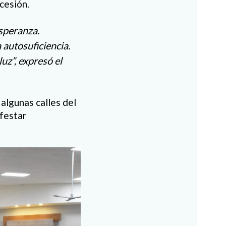
ocesión.
esperanza.
 autosuficiencia.
uz”, expresó el
 algunas calles del
ifestar