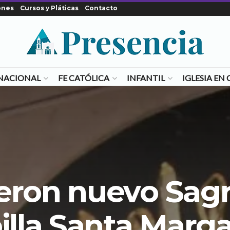
ones
Cursos y Pláticas
Contacto
NACIONAL
FE CATÓLICA
INFANTIL
IGLESIA E
eron nuevo Sagr
illa Santa Marga