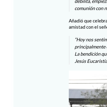
debilita, empie
comunión con nu
Añadió que celebrar
amistad con el señ
“Hoy nos sentim
principalmente 
La bendición qu
Jesús Eucaristía