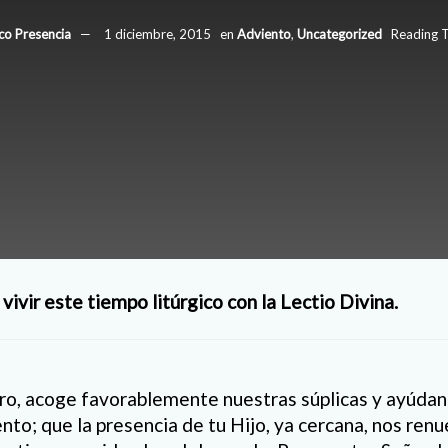
co Presencia
1 diciembre, 2015
en
Adviento
,
Uncategorized
Reading T
ivir este tiempo litúrgico con la Lectio Divina.
ro, acoge favorablemente nuestras súplicas y ayúdan
to; que la presencia de tu Hijo, ya cercana, nos renu