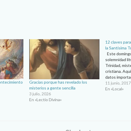
12 claves para
la Santísima T
Este domingo l
solemnidad lit
Trinidad, miste
cristiana. Aq
datos importa
ontecimiento
Gracias porque has revelado los
respecto: La 
11 junio, 2017
misterios a gente sencilla
del latín Provi
En «Local»
3 julio, 2026
“trinitas”, que 
En «Lectio Divina»
El equivalent