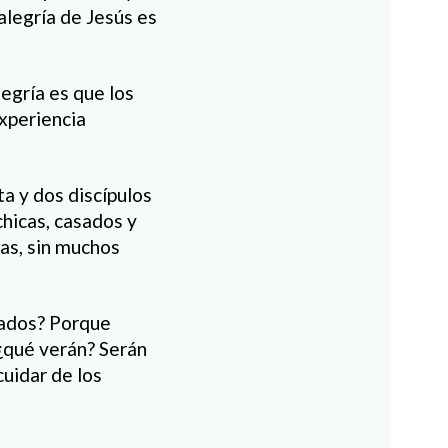
 alegría de Jesús es
legría es que los
experiencia
a y dos discípulos
chicas, casados y
las, sin muchos
rados? Porque
 ¿qué verán? Serán
cuidar de los