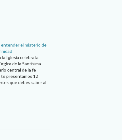
 entender el misterio de
rinidad
a Iglesia celebra la
úrgica de la Santísima
rio central de la fe
uí te presentamos 12
ntes que debes saber al
palabra Trinidad viene
ene de la palabra latina
significa “tres” y “triada”.
e…