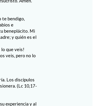
esucristo. Amen.
o te bendigo,
abios e
 tu beneplácito. Mi
adre; y quién es el
 lo que veis!
s veis, pero no lo
ía. Los discípulos
sionera. (Lc 10,17-
su experiencia y al