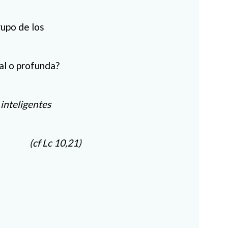
rupo de los
ial o profunda?
 inteligentes
(cf Lc 10,21)