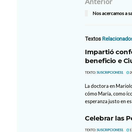
Anterior
Nos acercamos a sa
Textos
Relacionado
Impartió conf
beneficio e C
TEXTO:
SUSCRIPCIONES1
2
La doctora en Mariol
cómo María, como ícon
esperanza justo en es
Celebrar las 
TEXTO:
SUSCRIPCIONES1
1