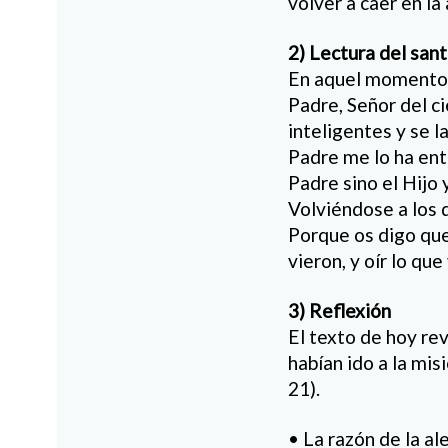
volver a caer en l
2) Lectura del san
En aquel momento, s
Padre, Señor del ci
inteligentes y se l
Padre me lo ha entr
Padre sino el Hijo y
Volviéndose a los d
Porque os digo que
vieron, y oír lo que
3) Reflexión
El texto de hoy rev
habían ido a la mis
21).
• La razón de la al