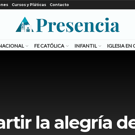
ones
Cursos y Pláticas
Contacto
NACIONAL
FE CATÓLICA
INFANTIL
IGLESIA E
tir la alegría d