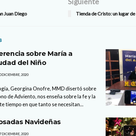
Siguiente
n Juan Diego
Tienda de Cristo: un lugar d
s
erencia sobre María a
iudad del Niño
0 DICIEMBRE, 2020
ogía, Georgina Onofre, MMD disertó sobre
o de Adviento, nos enseña sobre la fe y la
te tiempo en que tanto se necesitan...
Posadas Navideñas
7 DICIEMBRE, 2020