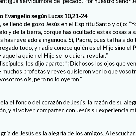
a antigua servidumbre del pecado. Por nuestro Señor J
to Evangelio según Lucas 10,21-24
e llenó de gozo Jesús en el Espíritu Santo y dijo: “Y
elo y de la tierra, porque has ocultado estas cosas a s
as has revelado a ingenuos. Sí, Padre, pues tal ha sido
egado todo, y nadie conoce quién es el Hijo sino el P
 aquel a quien el Hijo se lo quiera revelar.”
iscípulos, les dijo aparte: “¡Dichosos los ojos que ven
 muchos profetas y reyes quisieron ver lo que vosotro
 vosotros oís, pero no lo oyeron.”
ela el fondo del corazón de Jesús, la razón de su alegr
ión, y al volver, comparten con Jesús su experiencia mi
egría de Jesús es la alegría de los amigos. Al escuchar 