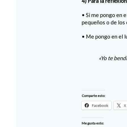
4) Para la reflexió
• Si me pongo en e
pequeños o de los 
• Me pongo en el lu
«Yo te bendi
Comparte esto:
Facebook
X
Me gusta esto: