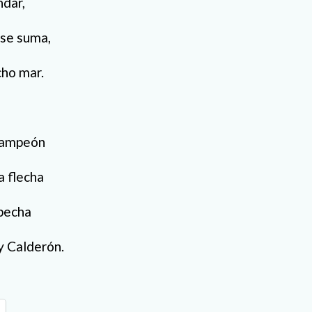
ndar,
 se suma,
cho mar.
 campeón
a flecha
specha
y Calderón.