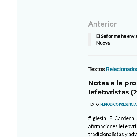
Anterior
El Señor me ha envi
Nueva
Textos
Relacionado
Notas a la pro
lefebvristas (2
TEXTO:
PERIODICO PRESENCIA
#Iglesia | El Cardena
afirmaciones lefebvri
tradicionalistas y ad