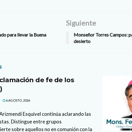
Siguiente
ado para llevar la Buena
Monseñor Torres Campos: pa
desierto
s
clamación de fe de los
)
6 AGOSTO, 2026
l Arizmendi Esquivel continúa aclarando las
stas. Distingue entre grupos
vierte sobre aquellos no en comunión con la