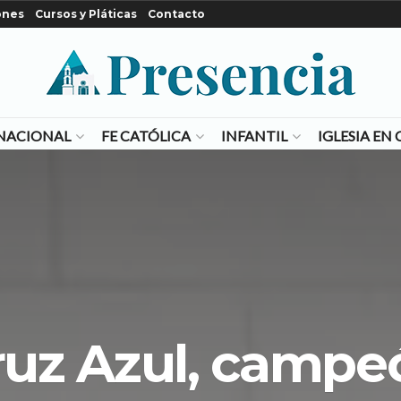
ones
Cursos y Pláticas
Contacto
NACIONAL
FE CATÓLICA
INFANTIL
IGLESIA E
ruz Azul, campe