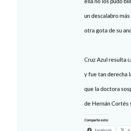
ella no los pudo bli
un descalabro más
otra gota de su an
Cruz Azul resulta
y fue tan derecha l
que la doctora so
de Hernán Cortés 
Comparte esto:
Facebook
X