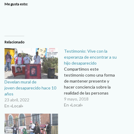
Me gusta esto:
Relacionado
Testimonio: Vive con la
esperanza de encontrar a su
hijo desaparecido
Compartimos este
testimonio como una forma
de mantener presente y
Develan mural de
hacer conciencia sobre la
joven desaparecido hace 10
realidad de las personas
años
desaparecidas, y el drama
9 mayo, 2018
23 abril, 2022
que viven sus madres, para
En «Local»
En «Local»
quienes el 10 de mayo es
una fecha dolorosa…es
necesario seguir orando por
ellas… Ana María Ibarra