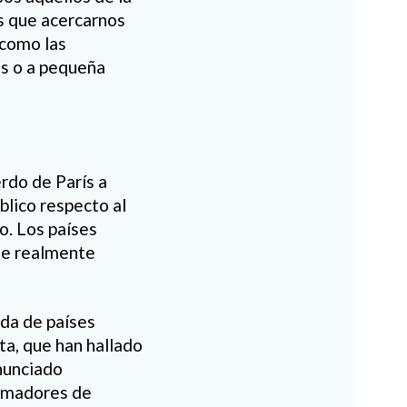
os que acercarnos
 como las
as o a pequeña
rdo de París a
blico respecto al
o. Los países
ue realmente
ida de países
ta, que han hallado
nunciado
tomadores de