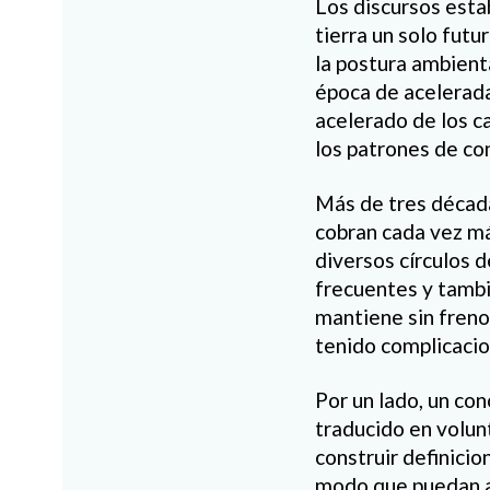
Los discursos estab
tierra un solo futu
la postura ambient
época de acelerada
acelerado de los ca
los patrones de co
Más de tres décad
cobran cada vez má
diversos círculos 
frecuentes y tambi
mantiene sin freno
tenido complicacio
Por un lado, un co
traducido en volun
construir definici
modo que puedan ap