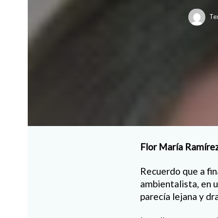
Te
Flor María Ramíre
Recuerdo que a fina
ambientalista, en 
parecía lejana y dr