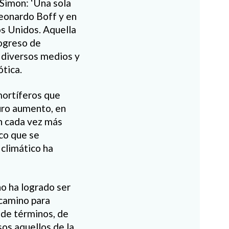
 Simon: ‘Una sola
 Leonardo Boff y en
os Unidos. Aquella
rogreso de
r diversos medios y
ótica.
mortíferos que
uro aumento, en
án cada vez más
co que se
 climático ha
o ha logrado ser
 camino para
 de términos, de
sos aquellos de la