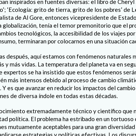
an inspirados en fuentes diversas: el libro de Cheryl
ro’; ‘Ecología: grito de tierra, grito de los pobres’ de
alista de Al Gore, entonces vicepresidente de Estad
 globalización, tenía el temor premonitorio que el p
mbios tecnológicos, la accesibilidad de los viajes po
nsumo, terminaran por colocarnos en una situación ca
as después, aquí estamos con fenómenos naturales 
s y más vidas. La temperatura del planeta va en seg
de expertos se ha insistido que estos fenómenos ser
én más intensos debido al proceso de cambio climáti
. Y es que avanzar en reducir los impactos del cambio
nes de diversa índole en todas estas décadas.
nocimiento extremadamente técnico y científico que n
tad política. El problema ha estribado en un tortuoso
ones mutuamente aceptables para una gran diversidad
licarse estrategias y políticas efectivas. Los discur