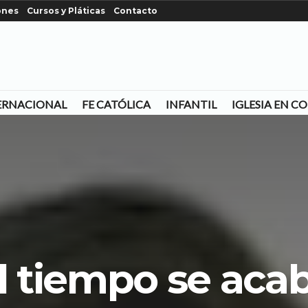
ones
Cursos y Pláticas
Contacto
ERNACIONAL
FE CATÓLICA
INFANTIL
IGLESIA EN 
l tiempo se aca