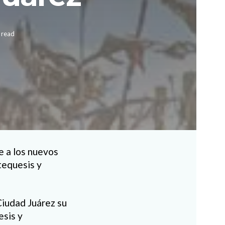
 read
e a los nuevos
tequesis y
Ciudad Juárez su
esis y