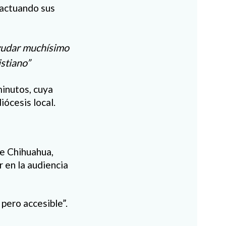
 actuando sus
ayudar muchísimo
istiano”
minutos, cuya
ócesis local.
de Chihuahua,
r en la audiencia
 pero accesible”.