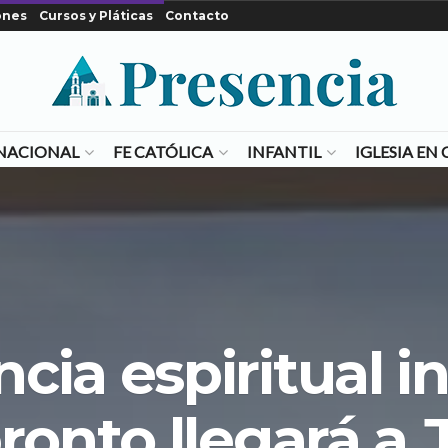
ones
Cursos y Pláticas
Contacto
NACIONAL
FE CATÓLICA
INFANTIL
IGLESIA E
cia espiritual 
ronto llegará a 