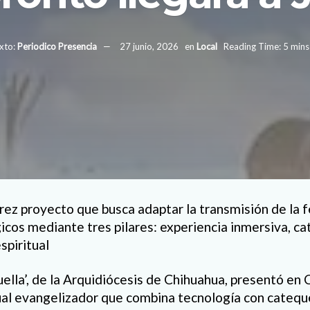
xto:
Periodico Presencia
27 junio, 2026
en
Local
Reading Time: 5 mins
rez proyecto que busca adaptar la transmisión de la f
icos mediante tres pilares: experiencia inmersiva, ca
piritual
ella’, de la Arquidiócesis de Chihuahua, presentó en 
al evangelizador que combina tecnología con catequ