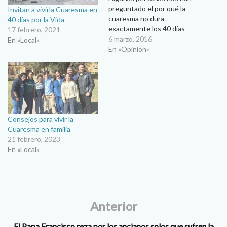
preguntado el por qué la
Invitan a vivirla Cuaresma en
cuaresma no dura
40 días por la Vida
exactamente los 40 días
17 febrero, 2021
como se dice. Primero hay
6 marzo, 2016
En «Local»
que mencionar el día en que
En «Opinion»
inicia y el que termina este
tiempo en la Iglesia.
Comienza el miércoles de
ceniza y termina antes de…
Consejos para vivir la
Cuaresma en familia
21 febrero, 2023
En «Local»
Anterior
El Papa Francisco reza por los ancianos solos que sufren la