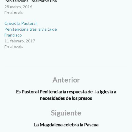
Penitenciaria. Realizaron una
junta informativa para
28 marzo, 2016
reclutar nuevos voluntarios.
En «Local»
Alrededor de 40 personas
Creció la Pastoral
asistieron a la junta
Penitenciaria tras la visita de
informativa que realizó la
Francisco
Pastoral Penitenciaria para
11 febrero, 2017
dar a conocer el servicio…
En «Local»
Anterior
Es Pastoral Penitenciaria respuesta de la Iglesia a
necesidades de los presos
Siguiente
La Magdalena celebra la Pascua