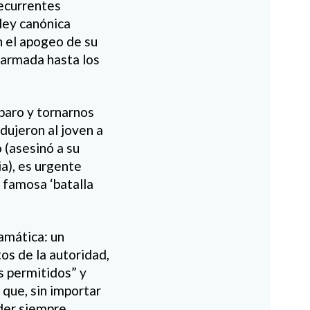
recurrentes
ley canónica
n el apogeo de su
 armada hasta los
paro y tornarnos
dujeron al joven a
 (asesinó a su
a), es urgente
a famosa ‘batalla
ramática: un
s de la autoridad,
os permitidos” y
 que, sin importar
oder siempre