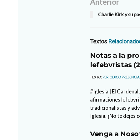
Anterior
Charlie Kirk y su pa
Textos
Relacionado
Notas a la pro
lefebvristas (2
TEXTO:
PERIODICO PRESENCIA
#Iglesia | El Cardena
afirmaciones lefebvri
tradicionalistas y ad
Iglesia. ¡No te dejes 
Venga a Nosot