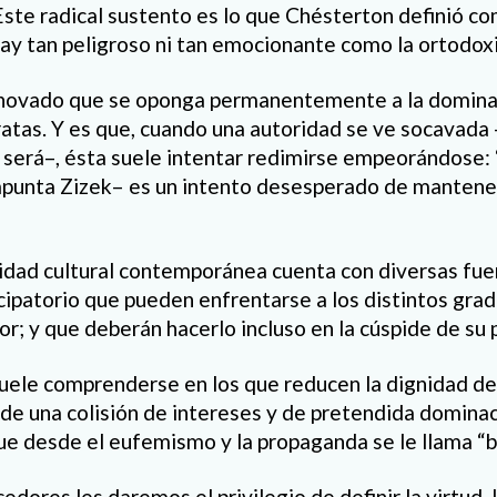
ste radical sustento es lo que Chésterton definió co
ay tan peligroso ni tan emocionante como la ortodoxi
renovado que se oponga permanentemente a la dominac
atas. Y es que, cuando una autoridad se ve socavada
 será–, ésta suele intentar redimirse empeorándose: 
unta Zizek– es un intento desesperado de mantener 
alidad cultural contemporánea cuenta con diversas fue
ipatorio que pueden enfrentarse a los distintos gra
or; y que deberán hacerlo incluso en la cúspide de su p
suele comprenderse en los que reducen la dignidad de
” de una colisión de intereses y de pretendida domina
ue desde el eufemismo y la propaganda se le llama “bat
dores les daremos el privilegio de definir la virtud, l