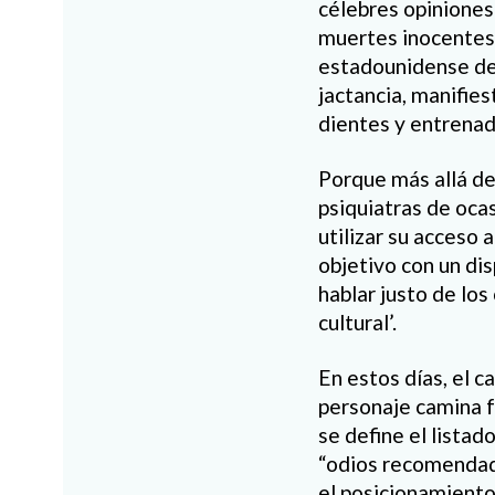
célebres opiniones 
muertes inocentes 
estadounidense de 
jactancia, manifie
dientes y entrenada
Porque más allá de
psiquiatras de oca
utilizar su acceso 
objetivo con un di
hablar justo de los
cultural’.
En estos días, el 
personaje camina f
se define el listad
“odios recomendado
el posicionamiento