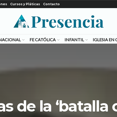
ones
Cursos y Pláticas
Contacto
NACIONAL
FE CATÓLICA
INFANTIL
IGLESIA E
s de la ‘batalla 