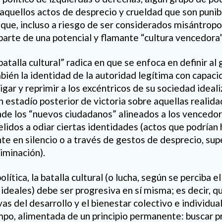
 aquellos actos de desprecio y crueldad que son punib
s que, incluso a riesgo de ser considerados misántropo
rte de una potencial y flamante “cultura vencedora”
batalla cultural” radica en que se enfoca en definir al
bién la identidad de la autoridad legítima con capac
igar y reprimir a los excéntricos de su sociedad idea
 estadío posterior de victoria sobre aquellas reali
nde los “nuevos ciudadanos” alineados a los vencedo
lidos a odiar ciertas identidades (actos que podrían
e en silencio o a través de gestos de desprecio, sup
iminación).
olítica, la batalla cultural (o lucha, según se perciba e
 ideales) debe ser progresiva en sí misma; es decir, 
vas del desarrollo y el bienestar colectivo e individua
mpo, alimentada de un principio permanente: buscar pr