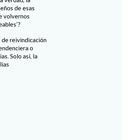
dueños de esas
de volvernos
eables’?
 de reivindicación
pendenciera o
s. Solo así, la
lias