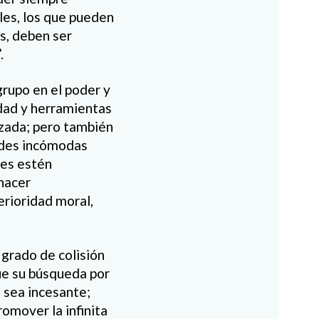
les, los que pueden
s, deben ser
.
 grupo en el poder y
idad y herramientas
lizada; pero también
dades incómodas
res estén
 hacer
erioridad moral,
l grado de colisión
que su búsqueda por
l sea incesante;
omover la infinita