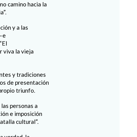
mo camino hacia la
a”.
ión y a las
 –e
“El
viva la vieja
ntes y tradiciones
dos de presentación
ropio triunfo.
 las personas a
ción e imposición
alla cultural”.
a verdad, la