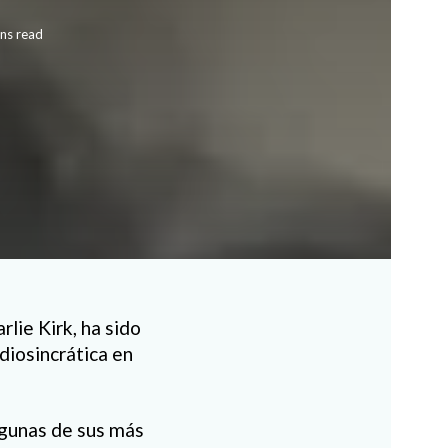
ns read
rlie Kirk, ha sido
idiosincrática en
lgunas de sus más