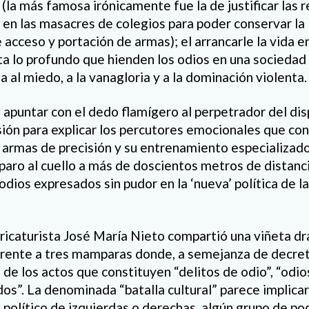
(la más famosa irónicamente fue la de justificar las 
en las masacres de colegios para poder conservar la 
acceso y portación de armas); el arrancarle la vida e
sta lo profundo que hienden los odios en una sociedad
 al miedo, a la vanagloria y a la dominación violenta.
 apuntar con el dedo flamígero al perpetrador del dis
sión para explicar los percutores emocionales que con
a armas de precisión y su entrenamiento especializado
sparo al cuello a más de doscientos metros de distanci
 odios expresados sin pudor en la ‘nueva’ política de l
caricaturista José María Nieto compartió una viñeta d
rente a tres mamparas donde, a semejanza de decreto
o de los actos que constituyen “delitos de odio”, “odi
s”. La denominada “batalla cultural” parece implicar
 político de izquierdas o derechas, algún grupo de p