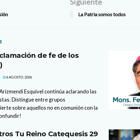
Siguiente
sión
La Patria somos todos
s
clamación de fe de los
)
6 AGOSTO, 2026
l Arizmendi Esquivel continúa aclarando las
stas. Distingue entre grupos
vierte sobre aquellos no en comunión con la
confundir!
ros Tu Reino Catequesis 29