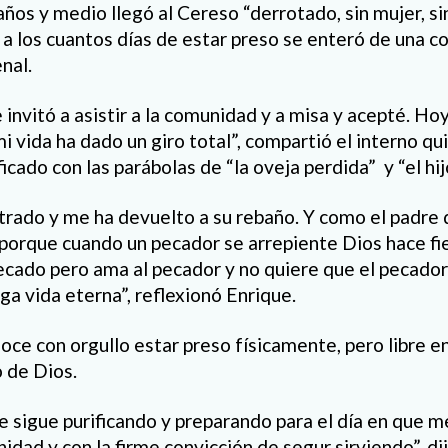
ños y medio llegó al Cereso “derrotado, sin mujer, sin 
 a los cuantos días de estar preso se enteró de una c
nal.
nvitó a asistir a la comunidad y a misa y acepté. Ho
i vida ha dado un giro total”, compartió el interno qu
cado con las parábolas de “la oveja perdida” y “el hi
rado y me ha devuelto a su rebaño. Y como el padre de
porque cuando un pecador se arrepiente Dios hace fies
ecado pero ama al pecador y no quiere que el pecador
ga vida eterna”, reflexionó Enrique.
ce con orgullo estar preso físicamente, pero libre en
 de Dios.
e sigue purificando y preparando para el día en que m
nidad y con la firme convicción de segur sirviendo”, di