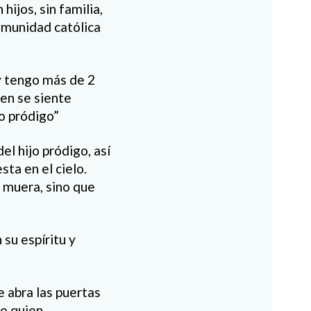
hijos, sin familia,
omunidad católica
y tengo más de 2
ien se siente
jo pródigo”
l hijo pródigo, así
ta en el cielo.
 muera, sino que
 su espíritu y
e abra las puertas
jo quien