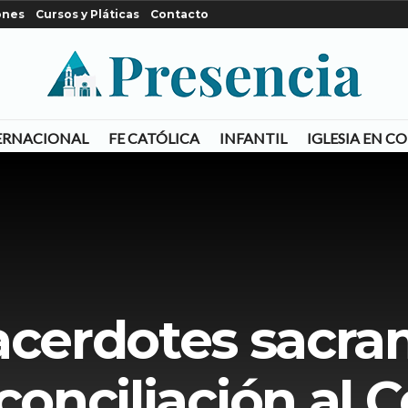
ones
Cursos y Pláticas
Contacto
ERNACIONAL
FE CATÓLICA
INFANTIL
IGLESIA EN 
acerdotes sacr
conciliación al 