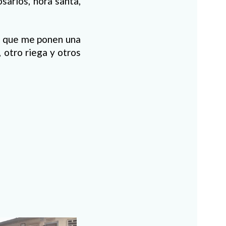
sarios, hora santa,
to que me ponen una
 otro riega y otros