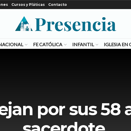
ones
Cursos y Pláticas
Contacto
NACIONAL
FE CATÓLICA
INFANTIL
IGLESIA E
ejan por sus 58
sacerdote.