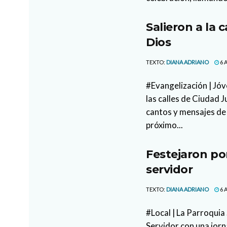
Salieron a la 
Dios
TEXTO:
DIANA ADRIANO
6 
#Evangelización | Jóv
las calles de Ciudad 
cantos y mensajes de 
próximo...
Festejaron po
servidor
TEXTO:
DIANA ADRIANO
6 
#Local | La Parroquia
Servidor con una jor