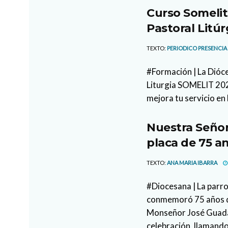
Curso Somelit
Pastoral Litúr
TEXTO:
PERIODICO PRESENCIA
#Formación | La Dióce
Liturgia SOMELIT 2026
mejora tu servicio en 
Nuestra Señor
placa de 75 an
TEXTO:
ANA MARIA IBARRA
#Diocesana | La parr
conmemoró 75 años de
Monseñor José Guada
celebración, llamando