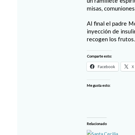
un ramillete espir
misas, comuniones,
Al final el padre 
inyección de insul
recogen los frutos
Comparte esto:
Facebook
X
Me gusta esto:
Relacionado