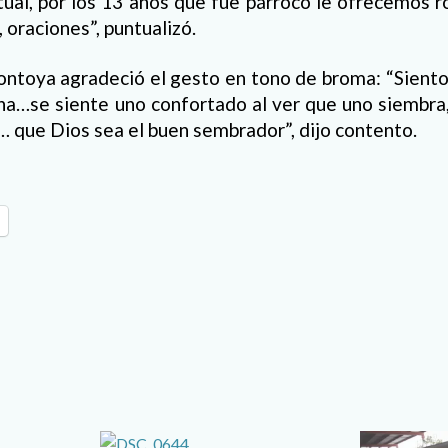
itual, por los 13 años que fue párroco le ofrecemos ro
 oraciones”, puntualizó.
Montoya agradeció el gesto en tono de broma: “Sien
ina…se siente uno confortado al ver que uno siembra,
… que Dios sea el buen sembrador”, dijo contento.