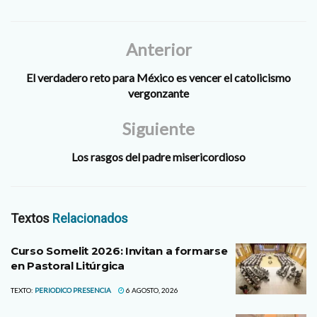
Francisco a Ciudad Juárez
traiga un impacto en la toma
de decisiones de gobierno,
Anterior
pero también en…
El verdadero reto para México es vencer el catolicismo
vergonzante
Siguiente
Los rasgos del padre misericordioso
Textos
Relacionados
Curso Somelit 2026: Invitan a formarse
en Pastoral Litúrgica
TEXTO:
PERIODICO PRESENCIA
6 AGOSTO, 2026