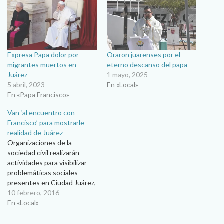
Expresa Papa dolor por
Oraron juarenses por el
migrantes muertos en
eterno descanso del papa
Juárez
1 mayo, 2025
5 abril, 2023
En «Local»
En «Papa Francisco»
Van ‘al encuentro con
Francisco’ para mostrarle
realidad de Juárez
Organizaciones de la
sociedad civil realizarán
actividades para visibilizar
problemáticas sociales
presentes en Ciudad Juárez,
que el Papa Francisco ha
10 febrero, 2016
querido acompañar en su
En «Local»
visita… Esperanzadas en
que la visita del Papa