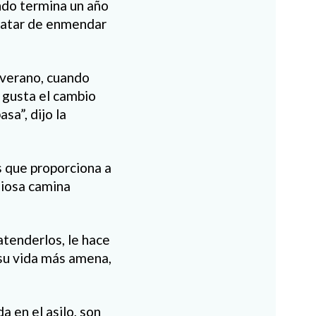
ndo termina un año
 tratar de enmendar
 verano, cuando
 gusta el cambio
sa”, dijo la
 que proporciona a
giosa camina
atenderlos, le hace
 su vida más amena,
a en el asilo, son