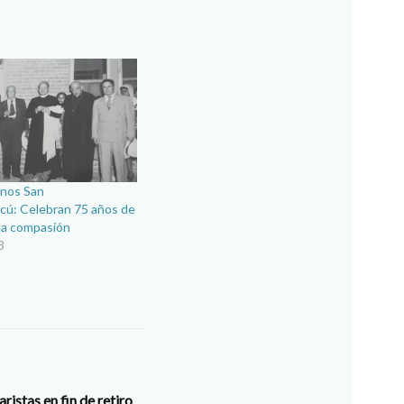
anos San
cú: Celebran 75 años de
y la compasión
3
istas en fin de retiro