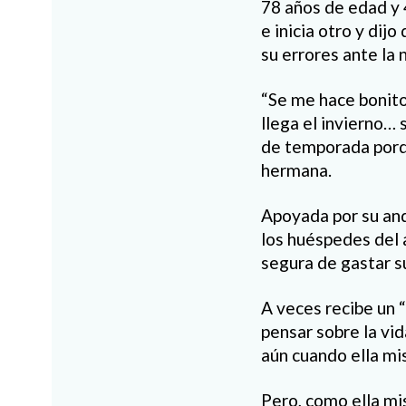
78 años de edad y 
e inicia otro y dij
su errores ante la 
“Se me hace bonito
llega el invierno…
de temporada porqu
hermana.
Apoyada por su and
los huéspedes del 
segura de gastar s
A veces recibe un “
pensar sobre la vi
aún cuando ella mi
Pero, como ella mis