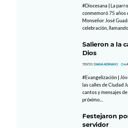
#Diocesana | La parr
conmemoró 75 años de
Monseñor José Guada
celebración, llamando
Salieron a la 
Dios
TEXTO:
DIANA ADRIANO
6 
#Evangelización | Jóv
las calles de Ciudad 
cantos y mensajes de 
próximo...
Festejaron po
servidor