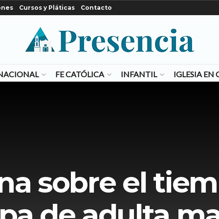
ones
Cursos y Pláticas
Contacto
NACIONAL
FE CATÓLICA
INFANTIL
IGLESIA E
na sobre el tie
pa de adulta m