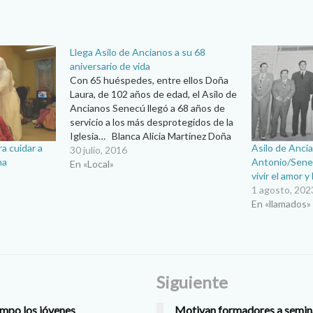
Llega Asilo de Ancianos a su 68
aniversario de vida
Con 65 huéspedes, entre ellos Doña
Laura, de 102 años de edad, el Asilo de
Ancianos Senecú llegó a 68 años de
servicio a los más desprotegidos de la
Iglesia… Blanca Alicia Martínez Doña
a cuidar a
Asilo de Anci
Laura Mendoza tiene 102 años de
30 julio, 2016
na
Antonio/Sene
edad. Veinte de ellos los ha pasado en
En «Local»
vivir el amor 
el…
1 agosto, 202
En «llamados»
Siguiente
mpo los jóvenes
Motivan formadores a seminar