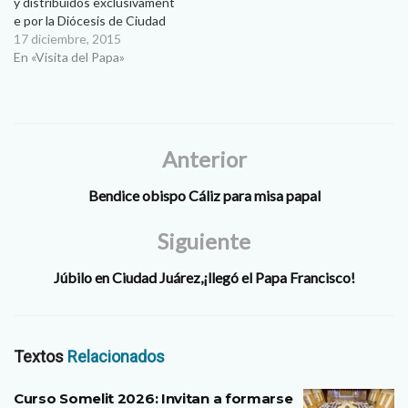
y distribuidos exclusivament
e por la Diócesis de Ciudad
Juárez … Ante un total de
17 diciembre, 2015
212 mil personas el Papa
En «Visita del Papa»
Francisco celebrará en
Ciudad Juárez la Santa Misa,
como punto central de la
visita pastoral que realizará a
Ciudad Juárez el miércoles
Anterior
17 de febrero…
Bendice obispo Cáliz para misa papal
Siguiente
Júbilo en Ciudad Juárez,¡llegó el Papa Francisco!
Textos
Relacionados
Curso Somelit 2026: Invitan a formarse