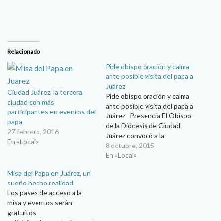
Relacionado
Pide obispo oración y calma
ante posible visita del papa a
Juárez
Ciudad Juárez, la tercera
Pide obispo oración y calma
ciudad con más
ante posible visita del papa a
participantes en eventos del
Juárez Presencia El Obispo
papa
de la Diócesis de Ciudad
27 febrero, 2016
Juárez convocó a la
En «Local»
comunidad a seguir orando
8 octubre, 2015
para que se haga realidad la
En «Local»
visita del Papa Francisco a
Misa del Papa en Juárez, un
Ciudad Juárez, y pidió calma
sueño hecho realidad
y tranquilidad, pues es algo…
Los pases de acceso a la
misa y eventos serán
gratuitos