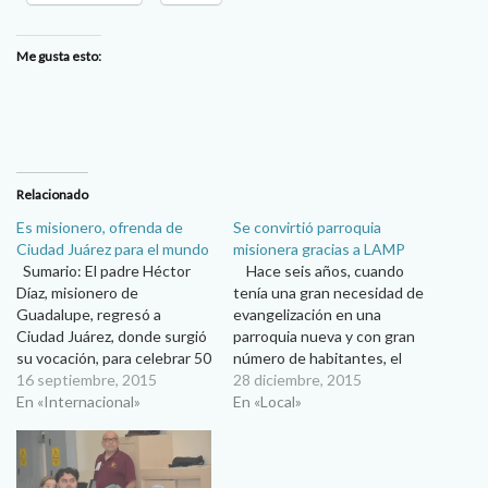
Me gusta esto:
Relacionado
Es misionero, ofrenda de
Se convirtió parroquia
Ciudad Juárez para el mundo
misionera gracias a LAMP
Sumario: El padre Héctor
Hace seis años, cuando
Díaz, misionero de
tenía una gran necesidad de
Guadalupe, regresó a
evangelización en una
Ciudad Juárez, donde surgió
parroquia nueva y con gran
su vocación, para celebrar 50
número de habitantes, el
años de sacerdocio que ha
16 septiembre, 2015
padre Héctor Aguilar,
28 diciembre, 2015
vivido en las misiones. Ana
En «Internacional»
párroco de la comunidad San
En «Local»
María Ibarra Una ofrenda de
Martín Obispo, en la
Ciudad Juárez para el mundo
Diócesis de Ciudad Juárez,
es como se considera el
buscó el apoyo de Laicos en