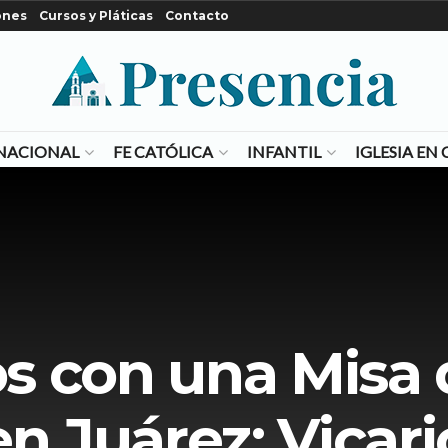
ones
Cursos y Pláticas
Contacto
NACIONAL
FE CATÓLICA
INFANTIL
IGLESIA E
 con una Misa 
en Juárez: Vicari