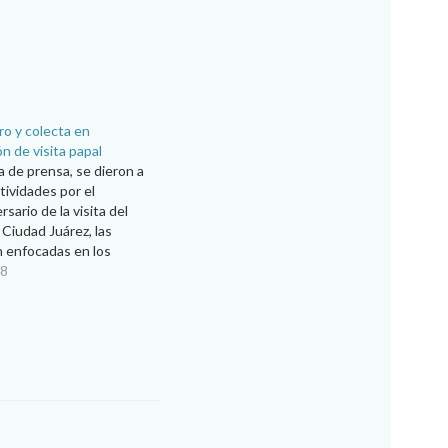
ro y colecta en
 de visita papal
 de prensa, se dieron a
tividades por el
sario de la visita del
Ciudad Juárez, las
n enfocadas en los
resos. Blanca Alicia
18
la atención centrada en
y en acciones para
te año…