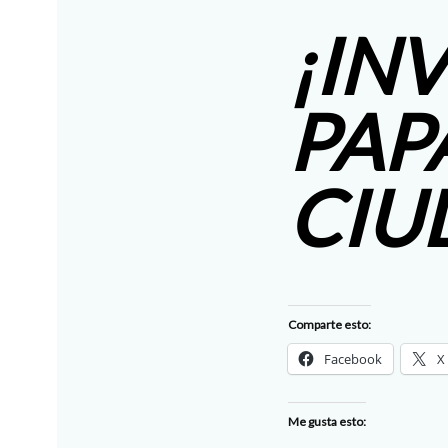
¡IN
PAP
CIU
Comparte esto:
Facebook
X
Me gusta esto: