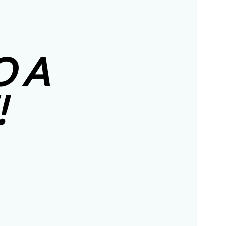
O A
!