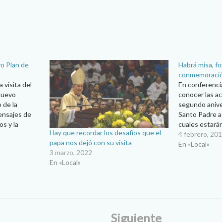
vo Plan de
Habrá misa, fo
conmemoración
 visita del
En conferencia
nuevo
conocer las ac
 de la
segundo aniver
ensajes de
Santo Padre a 
os y la
cuales estará
Hay que recordar los desafíos que el
on
migrantes y p
4 febrero, 20
papa nos dejó con su visita
os
Martínez Con 
En «Local»
3 marzo, 2022
, y tomando
los migrantes 
En «Local»
apoyarlos, es
Siguiente