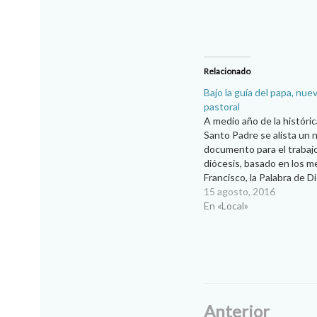
Relacionado
Bajo la guía del papa, nue
pastoral
A medio año de la histórica
Santo Padre se alista un 
documento para el trabajo
diócesis, basado en los m
Francisco, la Palabra de Di
Doctrina de la Iglesia… C
15 agosto, 2016
instrucciones precisas a l
En «Local»
sacerdotes de la diócesis
en consideración…
Anterior