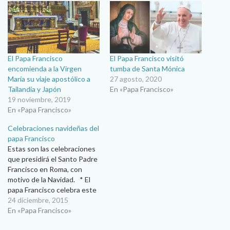
El Papa Francisco
El Papa Francisco visitó
encomienda a la Virgen
tumba de Santa Mónica
María su viaje apostólico a
27 agosto, 2020
Tailandia y Japón
En «Papa Francisco»
19 noviembre, 2019
En «Papa Francisco»
Celebraciones navideñas del
papa Francisco
Estas son las celebraciones
que presidirá el Santo Padre
Francisco en Roma, con
motivo de la Navidad. * El
papa Francisco celebra este
jueves por la noche, 24 de
24 diciembre, 2015
diciembre, la misa en la
En «Papa Francisco»
Solemnidad del Nacimiento