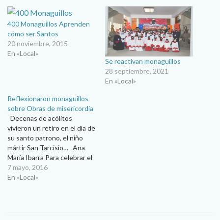
400 Monaguillos Aprenden
cómo ser Santos
20 noviembre, 2015
En «Local»
Se reactivan monaguillos
28 septiembre, 2021
En «Local»
Reflexionaron monaguillos
sobre Obras de misericordia
Decenas de acólitos
vivieron un retiro en el día de
su santo patrono, el niño
mártir San Tarcisio… Ana
María Ibarra Para celebrar el
día de San Tarsicio, niño
7 mayo, 2016
mártir, patrono de los
En «Local»
monaguillos, cientos de
pequeños servidores del
altar reflexionaron a través
de representaciones las 14