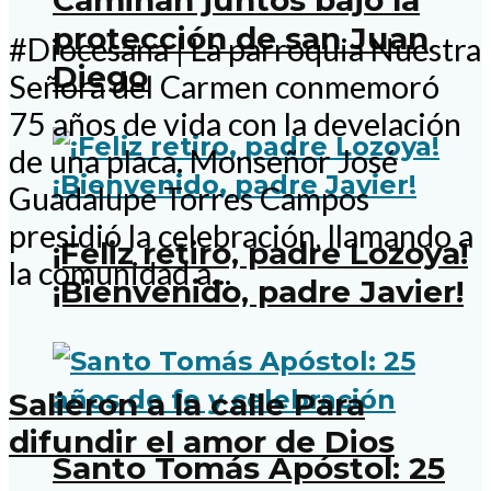
Caminan juntos bajo la
protección de san Juan
#Diocesana | La parroquia Nuestra
Diego
Señora del Carmen conmemoró
75 años de vida con la develación
de una placa. Monseñor José
Guadalupe Torres Campos
presidió la celebración, llamando a
¡Feliz retiro, padre Lozoya!
la comunidad a...
¡Bienvenido, padre Javier!
Salieron a la calle Para
difundir el amor de Dios
Santo Tomás Apóstol: 25