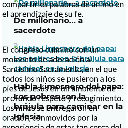
compartirles palabras de ánimo en
el aprendizaje de su fe.
De millonario… a
sacerdote
El congreso culminó con un
momento de adoración al
Santísimo Sacramento, en el que
todos los niños se pusieron a los
Habla Limosnero del papa:
pies de Jesús en un ambiente de
Los pobres son la
profundo respeto y recogimiento.
brújula para caminar en la
Los niños se entregaron en
Iglesia
oración, conmovidos por la
experiencia de estar tan cerca del