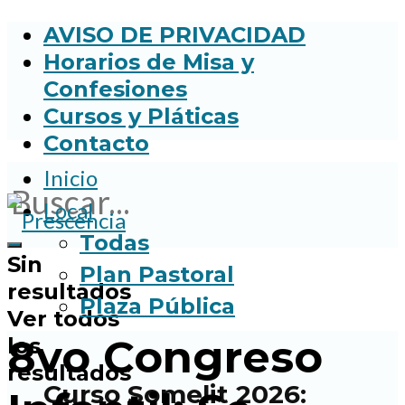
AVISO DE PRIVACIDAD
Horarios de Misa y
Confesiones
Cursos y Pláticas
Contacto
Inicio
Local
Todas
Sin
Plan Pastoral
resultados
Plaza Pública
Ver todos
8vo Congreso
los
resultados
Curso Somelit 2026: