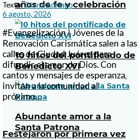
años de fe y celebración
Texto:
Diana Adriano
6 agosto, 2026
#Evangelización | Jóvenes de la
Renovación Carismática salen a las
calles de Ciudad Juárez para
10 hitos del pontificado de
difundir el amor de Dios. Con
Benedicto XVI
cantos y mensajes de esperanza,
invitan a la comunidad al
próximo...
Abundante amor a la
Santa Patrona
Festejaron por primera vez