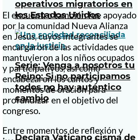
operativos migratorios en
los Estados Unidos
El encuentro también fue apoyado
por la comunidad Nueva Alianza
en Jesús, cuyos integrantes se
encargaron de las actividades que
mantuvieron a los niños ocupados
Serie: Venga a nosotros tu
y participativos, así como
Reino: Si no participamos
encabezaron los cantos y
todos no hay auténtico
momentos de oración para
cambio
profundizar en el objetivo del
congreso.
Entre momentos de reflexión y
Declara Vaticano cisma de