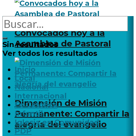
Convocados hoy a la
Asamblea de Pastoral
Sin resultados
Ver todos los resultados
Inicio
Local
Nacional
Internacional
Dimensión de Misión
Fe Católica
Permanente: Compartir la
Infantil
Iglesia en Comunidad
alegría del evangelio
PDP