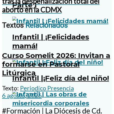
tras la despenalización total del
Parte I
aborto en la CDMX
Textos
Relacionados
Infantil | ¡Felicidades
mamá!
Curso Somelit 2026: Invitan a
formarse en Pastoral
Litúrgica
Infantil |¡Feliz día del niño!
Texto:
Periodico Presencia
6 agosto, 2026
#Formación | La Diócesis de Cd.