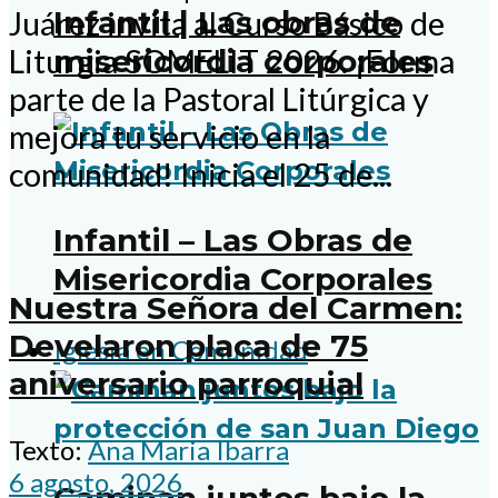
Infantil | Las obras de
Juárez invita al Curso Básico de
Liturgia SOMELIT 2026. ¡Forma
misericordia corporales
parte de la Pastoral Litúrgica y
mejora tu servicio en la
comunidad! Inicia el 25 de...
Infantil – Las Obras de
Misericordia Corporales
Nuestra Señora del Carmen:
Develaron placa de 75
Iglesia en Comunidad
aniversario parroquial
Texto:
Ana Maria Ibarra
6 agosto, 2026