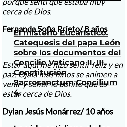
porque sentí que estaba muy
cerca de Dios.
Fernanda Sofia Prieto/ 8 años
El misterio Eucarístico.
Catequesis del papa León
sobre los documentos del
Concilio Vaticano II. III.
Estar aquí me hizo sentir feliz y en
Constitución
paz. Ojalá más niños se animen a
Sacrosanctum Concilium
venir y sentir lo bonito que es
4.
estar cerca de Dios.
Dylan Jesús Monárrez/ 10 años