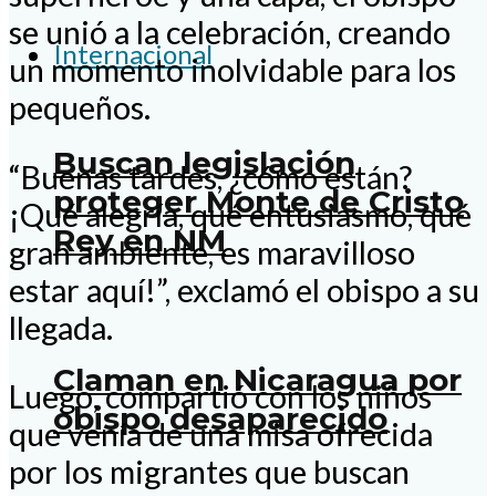
se unió a la celebración, creando
Internacional
un momento inolvidable para los
pequeños.
Buscan legislación
“Buenas tardes, ¿cómo están?
proteger Monte de Cristo
¡Qué alegría, qué entusiasmo, qué
Rey en NM
gran ambiente, es maravilloso
estar aquí!”, exclamó el obispo a su
llegada.
Claman en Nicaragua por
Luego, compartió con los niños
obispo desaparecido
que venía de una misa ofrecida
por los migrantes que buscan