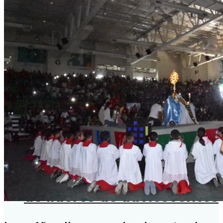
Invitan a parejas al nuevo
ciclo de Caná
Tendrán sacerdotes
jornada de formación
Realizan primer encuentro
de líderes de adolescentes