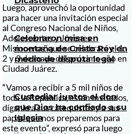
Dicasterio
Luego, aprovechó la oportunidad
para hacer una invitación especial
al Congreso Nacional de Niños,
Celebraron misa en
Adolescentes y Jóvenes
Misioneros, que se celebrará el 1,
montaña de Cristo Rey en
2 y 3 de mayo del próximo año en
medio de disputa legal
Ciudad Juárez.
“Vamos a recibir a 5 mil niños de
Custodiar juntos el don
toda la República, están invitados,
que Dios ha confiado a su
díganle a sus catequistas y a sus
Iglesia
papás que nos preparemos para
este evento”, expresó para luego