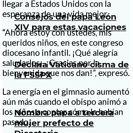
llegar a Estados Unidos con la
esperanza de una vida mejor.
Consejos del papa León
XIV para estas vacaciones
“Ahora estoy con ustedes, mis
queridos niños, en este congreso
diocesano infantil. ¡Qué alegría
saludarlos¡, ¡Gracias por la
Declara Vaticano cisma de
bienvenida que nos dan!”, expresó.
la FSSPX
La energía en el gimnasio aumentó
aún más cuando el obispo animó a
los niños a contar cómo la habían
Nombra papa a tercera
pasado.
mujer prefecto de