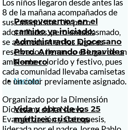
Los niños llegaron desde antes las
8 de la mañana acompañados de
Perseveremos en el
sus catequistas. Un poco
camino ya iniciado:
adormilados, pero entusiasmado,
Administrador Diocesano
se acomodarn en los lugares
reservados, llenando el lugar de un
Pbro. Armando Benavides
ambiente colorido y festivo, pues
Romero
cada comunidad llevaba camisetas
Nacional
de un color previamente asignado.
Organizado por la Dimensión
Vida y obra de los 25
Diocesana de la Nueva
Evangelización y Catequesis,
mártires cristeros
liderada por el padre Jorge Pablo