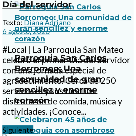
Día del servidor
Texto:
Diana Adriano
6 agosto, 2026
#Local | La Parroquia San Mateo
Parroquia San Carlos
celebró el primer Día del Servidor
Borromeo: Una
con una jornada especial de
comunidad de gran
agradecimiento. Cerca de 250
sencillez y enorme
servidores y sus familias
corazón
disfrutaron de comida, música y
actividades. ¡Conoce...
Siguiente