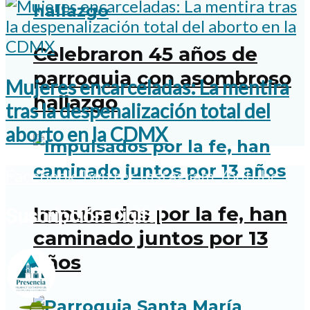
Celebraron 45 años de
parroquia con asombroso
Mujeres encarceladas: La mentira
hallazgo
tras la despenalización total del
aborto en la CDMX
Facebook
Twitter
Instagram
Youtube
Impulsados por la fe, han
Suscripción Digital
caminado juntos por 13
años