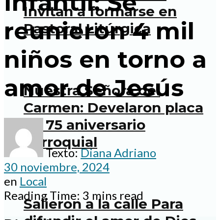
Infantil: Se
Invitan a formarse en
reunieron 4 mil
Pastoral Litúrgica
niños en torno a
amor de Jesús
Nuestra Señora del
Carmen: Develaron placa
de 75 aniversario
parroquial
Texto:
Diana Adriano
30 noviembre, 2024
en
Local
Reading Time: 3 mins read
Salieron a la calle Para