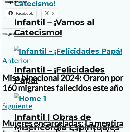
Comparte esto:
Facebook
X
Infantil – ¡Vamos al
Catecismo!
Me gusta esto:
Anterior
Infantil – ¡Felicidades
Misa binacional 2024: Oraron por
Papá!
160 migrantes fallecidos este año
Siguiente
Infantil | Obras de
Mujeres encarceladas: La mentira
Misericordia Espirituales