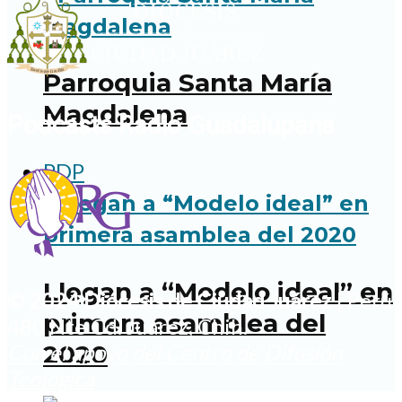
Parroquia Santa María
Magdalena
Podcasts Radio Guadalupana
PDP
Llegan a “Modelo ideal” en
© 2024 Diócesis de Ciudad Juárez
| Perú
primera asamblea del
480 Nte Cd. Juárez, Chih.
2020
Con el apoyo del Centro de Difusión
Teológica