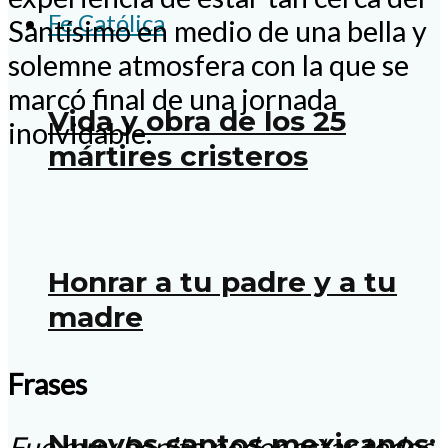
Fe Católica
Santísimo en medio de una bella y
solemne atmosfera con la que se
marcó final de una jornada
Vida y obra de los 25
inolvidable.
mártires cristeros
Honrar a tu padre y a tu
madre
Frases
Nuevos santos mexicanos:
Fue muy bonito poder estar todos