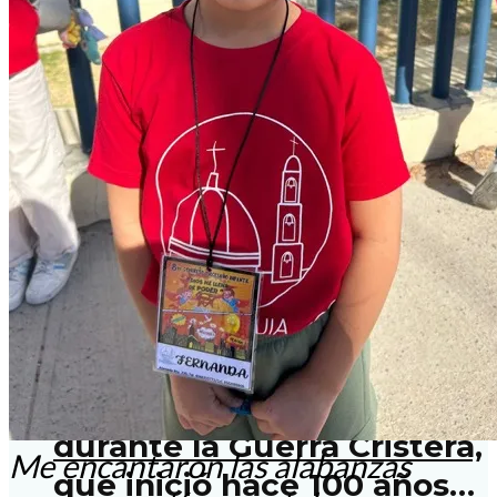
Defender la vida va más
allá del no nacido:
sacerdote.
¡Viva Cristo Rey! Historia
de cómo los católicos
mexicanos defendieron su
Iglesia y su libertad
durante la Guerra Cristera,
Me encantaron las alabanzas
que inició hace 100 años…