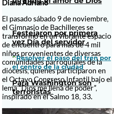
difundir el amor de Dios
Diana Adriano
El pasado sábado 9 de noviembre,
el Gimnasio de Bachilleres se
Festejaron por primera
transformó en un vibrante espacio
vez Día del servidor
de encuentro para más de 4 mil
niños provenientes de diversas
comunidades parroquiales de la
diócesis, quienes participaron en
el Octavo Congreso Infantil bajo el
Para Washington son
lema “Dios me llena de poder”,
terroristas
inspirado en el Salmo 18, 33.