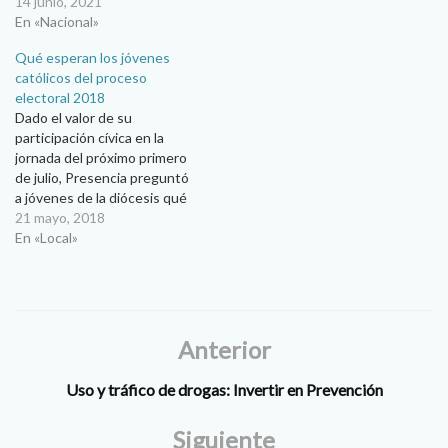
14 junio, 2021
En «Nacional»
Qué esperan los jóvenes
católicos del proceso
electoral 2018
Dado el valor de su
participación cívica en la
jornada del próximo primero
de julio, Presencia preguntó
a jóvenes de la diócesis qué
opinan del proceso electoral
21 mayo, 2018
2018...aquí sus
En «Local»
inquietudes… Presencia
Alrededor de 14 millones de
jóvenes votarán por primera
ocasión en la próxima
elección federal en México.
Anterior
De…
Uso y tráfico de drogas: Invertir en Prevención
Siguiente