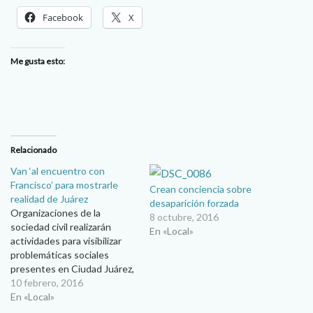
Facebook
X
Me gusta esto:
Relacionado
Van ‘al encuentro con
Francisco’ para mostrarle
Crean conciencia sobre
realidad de Juárez
desaparición forzada
Organizaciones de la
8 octubre, 2016
sociedad civil realizarán
En «Local»
actividades para visibilizar
problemáticas sociales
presentes en Ciudad Juárez,
que el Papa Francisco ha
10 febrero, 2016
querido acompañar en su
En «Local»
visita… Esperanzadas en