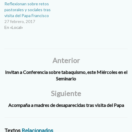
Reflexionan sobre retos
que la visita del Papa
pastorales y sociales tras
Francisco a Ciudad Juárez
visita del Papa Francisco
traiga un impacto en la toma
27 febrero, 2017
de decisiones de gobierno,
En «Local»
pero también en…
Anterior
Invitan a Conferencia sobre tabaquismo, este Miércoles en el
Seminario
Siguiente
Acompaña a madres de desaparecidas tras visita del Papa
Textos
Relacionados